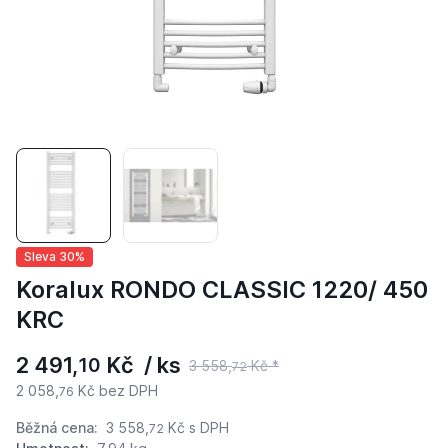
Sleva 30%
Koralux RONDO CLASSIC 1220/ 450
KRC
2 491,
Kč / ks
10
3 558,
Kč *
72
2 058,
Kč bez DPH
76
Běžná cena:
3 558,
Kč
s DPH
72