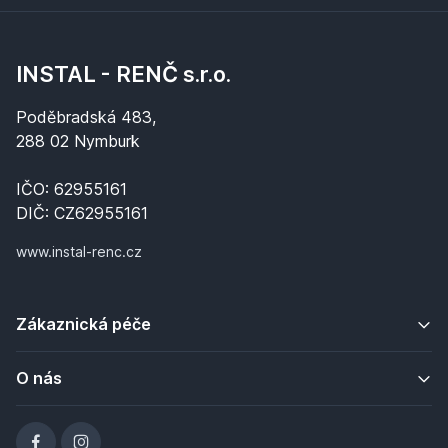
INSTAL - RENČ s.r.o.
Poděbradská 483,
288 02 Nymburk
IČO: 62955161
DIČ: CZ62955161
www.instal-renc.cz
Zákaznická péče
O nás