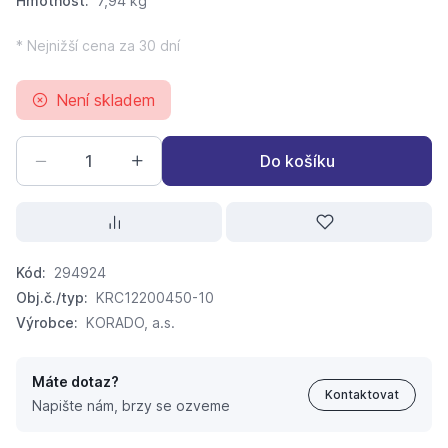
Hmotnost:
7,94 kg
* Nejnižší cena za 30 dní
Není skladem
Do košíku
Kód:
294924
Obj.č./typ:
KRC12200450-10
Výrobce:
KORADO, a.s.
Máte dotaz?
Kontaktovat
Napište nám, brzy se ozveme