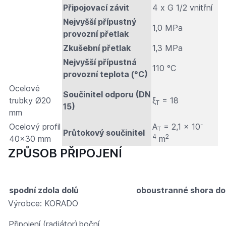
Připojovací závit
4 x G 1/2 vnitřní
Nejvyšší přípustný
1,0 MPa
provozní přetlak
Zkušební přetlak
1,3 MPa
Nejvyšší přípustná
110 °C
provozní teplota (°C)
Ocelové
Součinitel odporu (DN
trubky Ø20
ξ
= 18
T
15)
mm
-
Ocelový profil
A
= 2,1 × 10
T
Průtokový součinitel
4
2
40x30 mm
m
ZPŮSOB PŘIPOJENÍ
spodní zdola dolů
oboustranné shora do
Výrobce: KORADO
Připojení (radiátor)
boční