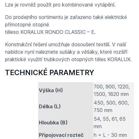
Lze je rovněž použít pro kombinované vytápění.
Do prodejního sortimentu je zařazeno také elektrické
přímotopné otopné
těleso KORALUX RONDO CLASSIC – E.
Konstrukční řešení umožňuje dosoušení textilií. V naší
nabídce nyní naleznete sušáky a věšáky, které rozšíří
praktické využití trubkových otopných těles KORALUX.
TECHNICKÉ PARAMETRY
700, 900, 1220,
Výška (H)
1500, 1820 mm
450, 500, 600,
Délka (L)
750 mm
54, 55, 61, 65
Hloubka (B)
mm
Připojovací rozteč
h = L - 30 mm