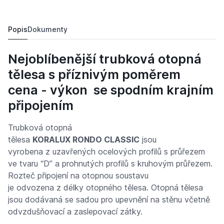
Koralux RONDO CLASSIC 1220/ 450 KRC
2 491,
Kč
10
2 941,
Kč
09
Popis
Dokumenty
Nejoblíbenější trubková otopná
tělesa s příznivým poměrem
cena - výkon se spodním krajním
připojením
Trubková otopná
tělesa
KORALUX RONDO CLASSIC
jsou
vyrobena z uzavřených ocelových profilů s průřezem
ve tvaru “D” a prohnutých profilů s kruhovým průřezem.
Rozteč připojení na otopnou soustavu
je odvozena z délky otopného tělesa. Otopná tělesa
jsou dodávaná se sadou pro upevnění na stěnu včetně
odvzdušňovací a zaslepovací zátky.