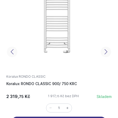
Koralux RONDO CLASSIC
K
Koralux RONDO CLASSIC 900/ 750 KRC
K
2 319,
Kč
1 917,
Kč bez DPH
75
Skladem
15