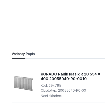
2 446,
Kč
66
KORADO Radik klasik R 20 554 x 700 200550
Do košíku
3 261,
Kč
35
Varianty
Popis
KORADO Radik klasik R 20 554 x
400 20055040-R0-0010
Kód: 294795
Obj.č./typ: 20055040-R0-00
Není skladem