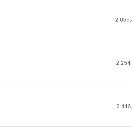
2 059,
2 254,
2 446