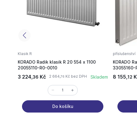
Klasik R
příslušenství
KORADO Radik klasik R 20 554 x 1100
KORADO Rad
20055110-R0-0010
33055160-
3 224,
Kč
8 155,
K
2 664,
Kč bez DPH
36
Skladem
12
76
Do košíku