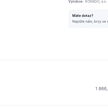
Výrobce:
KORADO, a.s.
Máte dotaz?
Napište nám, brzy se
70-R0-0010
1 866,