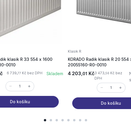
Klasik R
ik klasik R 33 554 x 1600
KORADO Radik klasik R 20 554 
R0-0010
20055160-R0-0010
č
4 203,
Kč
6 739,
Kč bez DPH
3 473,
Kč bez
Skladem
01
77
56
DPH
Do košíku
Do košíku