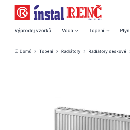
Výprodej vzorků
Voda
Topení
Plyn
Domů
Topení
Radiátory
Radiátory deskové