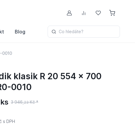
Můj účet
Porovnávání
Oblíbené
kt
Blog
Co hledáte?
0-0010
k klasik R 20 554 x 700
R0-0010
 ks
3 946,
Kč *
23
č
s DPH