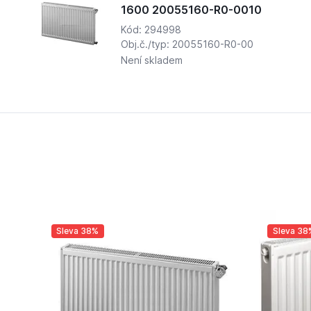
1600 20055160-R0-0010
Kód: 294998
Obj.č./typ: 20055160-R0-00
Není skladem
Sleva 38%
Sleva 38