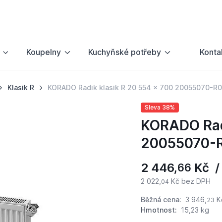
Koupelny
Kuchyňské potřeby
Konta
Klasik R
KORADO Radik klasik R 20 554 x 700 20055070-R
Sleva 38%
KORADO Radi
20055070-
2 446,
Kč /
66
2 022,
Kč bez DPH
04
Běžná cena:
3 946,
K
23
Hmotnost:
15,23 kg