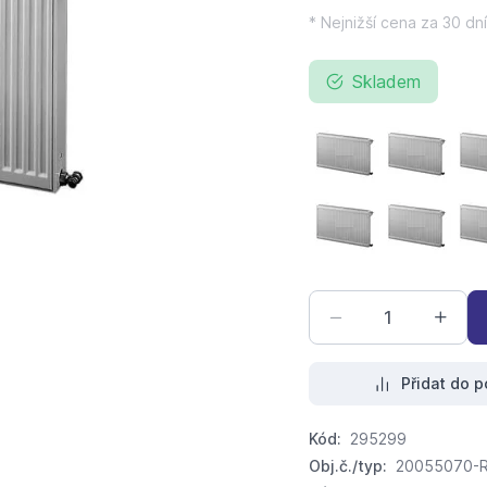
* Nejnižší cena za 30 dní
Skladem
KORADO Radik klas
KORADO R
KORADO Radik klas
KORADO R
Přidat do p
Kód:
295299
Obj.č./typ:
20055070-