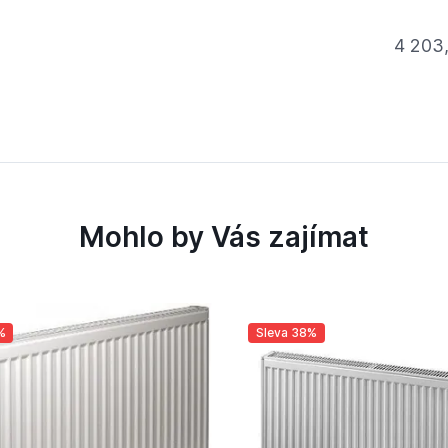
4 203
Mohlo by Vás zajímat
%
Sleva 38%