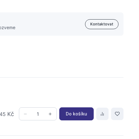
Kontaktovat
 ozveme
Kč
Do košíku
45