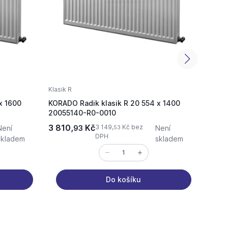
Klasik R
Klasik 
x 1600
KORADO Radik klasik R 20 554 x 1400
KORAD
20055140-R0-0010
21055
3 810,
Kč
4 851
3 149,
Kč bez
Není
93
Není
53
DPH
skladem
skladem
Do košíku