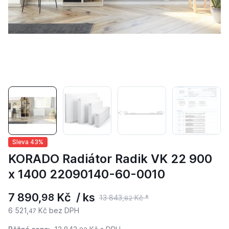
Sleva 43%
KORADO Radiátor Radik VK 22 900
x 1400 22090140-60-0010
7 890,
Kč / ks
98
13 843,
Kč *
82
6 521,
Kč bez DPH
47