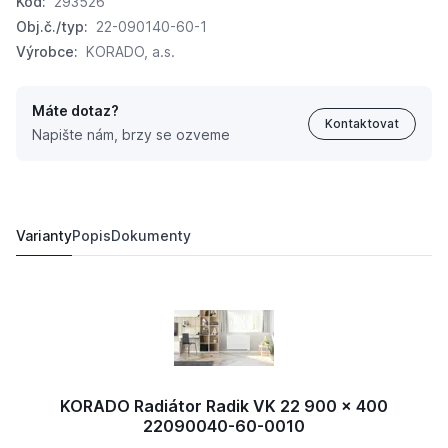
Kód:
293526
Obj.č./typ:
22-090140-60-1
Výrobce:
KORADO, a.s.
Máte dotaz?
Kontaktovat
Napište nám, brzy se ozveme
KORADO Radiátor Radik VK 22 900 x 1400 22090140-
7 890,
Kč
98
11 441,
Kč
17
Varianty
Popis
Dokumenty
KORADO Radiátor Radik VK 22 900 x 400
22090040-60-0010