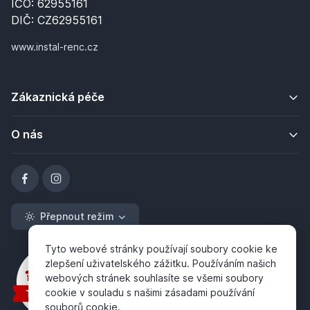
IČO: 62955161
DIČ: CZ62955161
www.instal-renc.cz
Zákaznická péče
O nás
Přepnout režim
Tyto webové stránky používají soubory cookie ke
zlepšení uživatelského zážitku. Používáním našich
webových stránek souhlasíte se všemi soubory
cookie v souladu s našimi zásadami používání
souborů cookie.