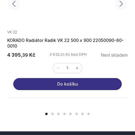
VK 22
V
KORADO Radiátor Radik VK 22 500 x 900 22050090-60-
K
0010
4 395,
Kč
3 632,
Kč bez DPH
39
Není skladem
55
Do košíku