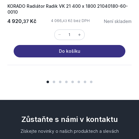
KORADO Radiátor Radik VK 21 400 x 1800 21040180-60-
K
0010
4 920,
Kč
3
4 066,
Kč bez DPH
37
Není skladem
43
Do košíku
Zůstaňte s námi v kontaktu
Získejte novinky o našich produktech a slevách