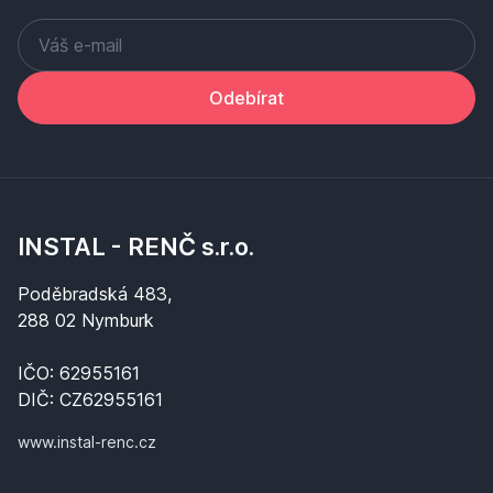
Odebírat
INSTAL - RENČ s.r.o.
Poděbradská 483,
288 02 Nymburk
IČO: 62955161
DIČ: CZ62955161
www.instal-renc.cz