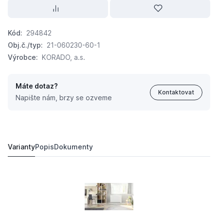
Kód:
294842
Obj.č./typ:
21-060230-60-1
Výrobce:
KORADO, a.s.
Máte dotaz?
Kontaktovat
Napište nám, brzy se ozveme
KORADO Radiátor Radik VK 21 600 x 2300 21060230-6
6 870,
Kč
15
9 961,
Kč
07
Varianty
Popis
Dokumenty