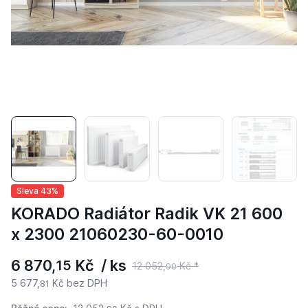
Sleva 43%
KORADO Radiátor Radik VK 21 600
x 2300 21060230-60-0010
6 870,
Kč / ks
15
12 052,
Kč *
90
5 677,
Kč bez DPH
81