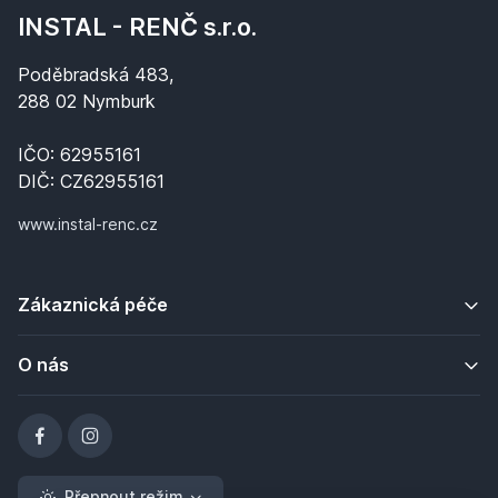
INSTAL - RENČ s.r.o.
Poděbradská 483,
288 02 Nymburk
IČO: 62955161
DIČ: CZ62955161
www.instal-renc.cz
Zákaznická péče
O nás
Přepnout režim