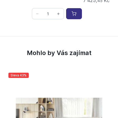
7 425,
Kč
45
Mohlo by Vás zajímat
Sleva 43%