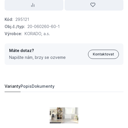
Kód:
295121
Obj.č./typ:
20-060260-60-1
Výrobce:
KORADO, a.s.
Máte dotaz?
Kontaktovat
Napište nám, brzy se ozveme
KORADO Radiátor Radik VK 20 600 x 2600 20060260-
6 696,
Kč
86
9 709,
Kč
81
Varianty
Popis
Dokumenty