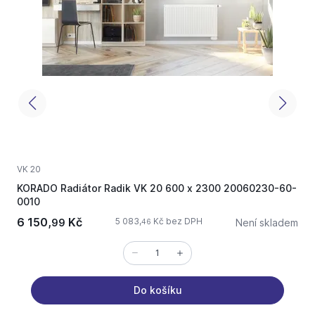
VK 20
V
KORADO Radiátor Radik VK 20 600 x 2300 20060230-60-
K
0010
6 150,
Kč
5 083,
Kč bez DPH
99
Není skladem
46
Do košíku