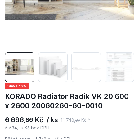
Sleva 43%
KORADO Radiátor Radik VK 20 600
x 2600 20060260-60-0010
6 696,
Kč / ks
86
11 748,
Kč *
87
5 534,
Kč bez DPH
59