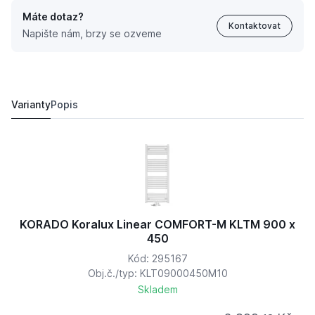
Máte dotaz?
Kontaktovat
Napište nám, brzy se ozveme
KORADO Koralux Linear COMFORT-M KLTM 900 x 750
3 199,
Kč
93
3 777,
Kč
95
Varianty
Popis
KORADO Koralux Linear COMFORT-M KLTM 900 x
450
Kód: 295167
Obj.č./typ: KLT09000450M10
Skladem