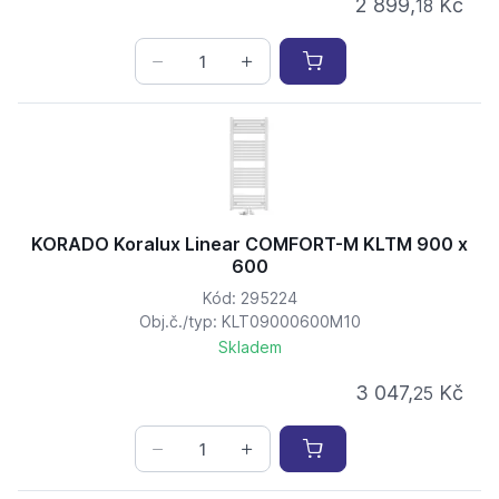
2 899,
Kč
18
KORADO Koralux Linear COMFORT-M KLTM 900 x
600
Kód: 295224
Obj.č./typ: KLT09000600M10
Skladem
3 047,
Kč
25