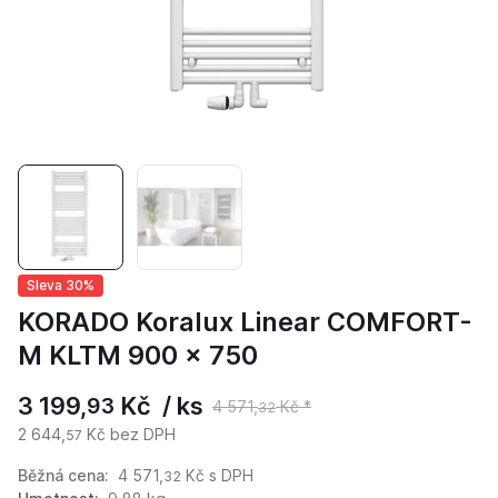
Sleva 30%
KORADO Koralux Linear COMFORT-
M KLTM 900 x 750
3 199,
Kč / ks
93
4 571,
Kč *
32
2 644,
Kč bez DPH
57
Běžná cena:
4 571,
Kč
s DPH
32