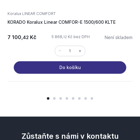
Koralux LINEAR COMFORT
K
KORADO Koralux Linear COMFOR-E 1500/600 KLTE
K
7 100,
Kč
3
5 868,
Kč bez DPH
42
Není skladem
12
Do košíku
Zůstaňte s námi v kontaktu