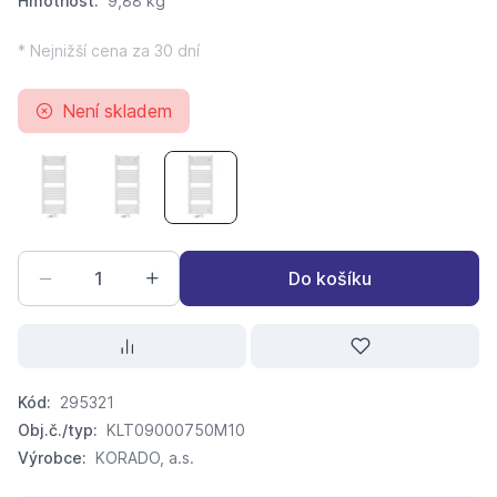
Hmotnost:
9,88 kg
* Nejnižší cena za 30 dní
Není skladem
KORADO Koralux Linear COMFORT-M KLTM 900 x 450
KORADO Koralux Linear COMFORT-M KLTM 900 
KORADO Koralux Linear COMFORT-M K
Do košíku
Kód:
295321
Obj.č./typ:
KLT09000750M10
Výrobce:
KORADO, a.s.