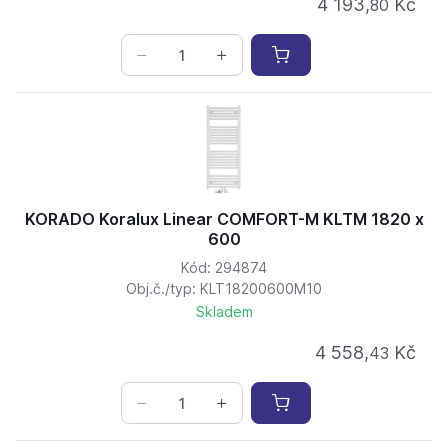
4 193,
Kč
80
KORADO Koralux Linear COMFORT-M KLTM 1820 x
600
Kód: 294874
Obj.č./typ: KLT18200600M10
Skladem
4 558,
Kč
43