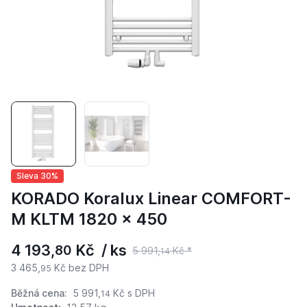
Sleva 30%
KORADO Koralux Linear COMFORT-
M KLTM 1820 x 450
4 193,
Kč / ks
80
5 991,
Kč *
14
3 465,
Kč bez DPH
95
Běžná cena:
5 991,
Kč
s DPH
14