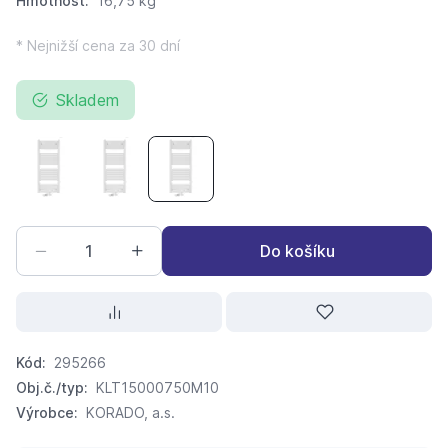
Hmotnost:
16,75 kg
* Nejnižší cena za 30 dní
Skladem
KORADO Koralux Linear COMFORT-M KLTM 1500 x 450
KORADO Koralux Linear COMFORT-M KLTM 1500
KORADO Koralux Linear COMFORT-M K
Do košíku
Kód:
295266
Obj.č./typ:
KLT15000750M10
Výrobce:
KORADO, a.s.