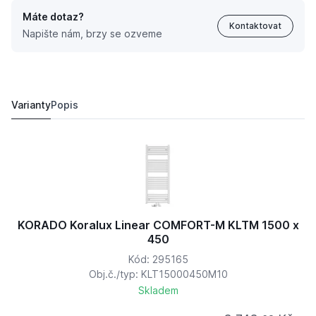
Máte dotaz?
Kontaktovat
Napište nám, brzy se ozveme
KORADO Koralux Linear COMFORT-M KLTM 1500 x 750
4 327,
Kč
79
5 109,
Kč
55
Varianty
Popis
KORADO Koralux Linear COMFORT-M KLTM 1500 x
450
Kód: 295165
Obj.č./typ: KLT15000450M10
Skladem