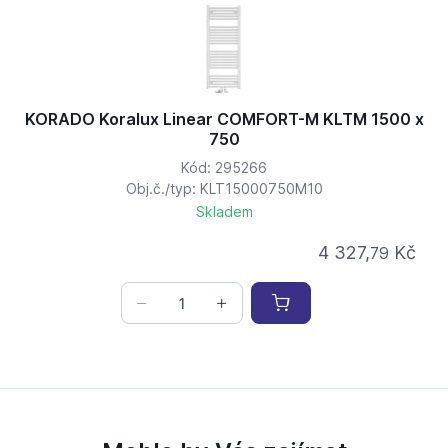
KORADO Koralux Linear COMFORT-M KLTM 1500 x
750
Kód: 295266
Obj.č./typ: KLT15000750M10
Skladem
4 327,
Kč
79