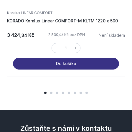
Koralux LINEAR COMFORT
K
KORADO Koralux Linear COMFORT-M KLTM 1220 x 500
K
3 424,
Kč
4
2 830,
Kč bez DPH
34
Není skladem
03
Do košíku
Zůstaňte s námi v kontaktu