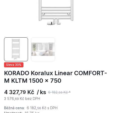
Sleva 30%
KORADO Koralux Linear COMFORT-
M KLTM 1500 x 750
4 327,
Kč / ks
79
6 182,
Kč *
56
3 576,
Kč bez DPH
69
Běžná cena:
6 182,
Kč
s DPH
56