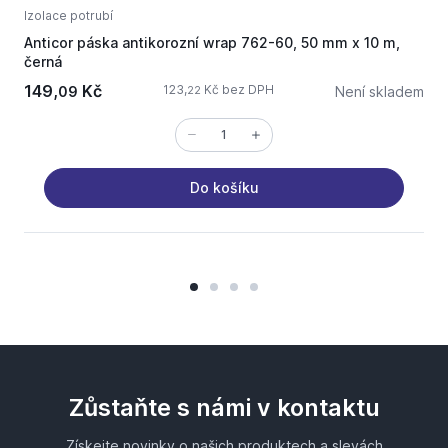
Izolace potrubí
I
Anticor páska antikorozní wrap 762-60, 50 mm x 10 m,
A
černá
č
149,
Kč
123,
Kč bez DPH
09
Není skladem
22
Do košíku
Zůstaňte s námi v kontaktu
Získejte novinky o našich produktech a slevách