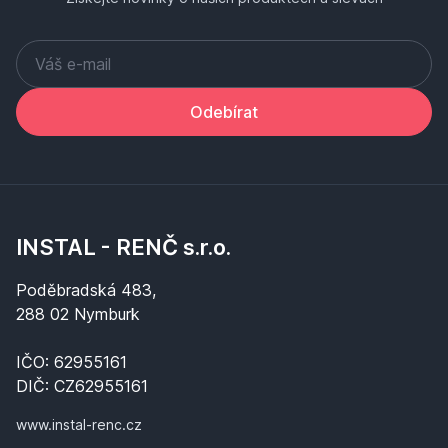
Odebírat
INSTAL - RENČ s.r.o.
Poděbradská 483,
288 02 Nymburk
IČO: 62955161
DIČ: CZ62955161
www.instal-renc.cz