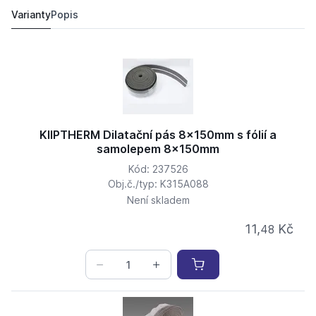
11,
Kč
48
17,
Kč
25
Varianty
Popis
KIIPTHERM Dilatační pás 8x150mm s fólií a
samolepem 8x150mm
Kód: 237526
Obj.č./typ: K315A088
Není skladem
11,
Kč
48