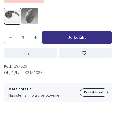
KIIPTHERM Dilatační pás 8x150mm s fólií a samolepem 
KIIPTHERM Dilatační pás 8x150mm s fólií a s
Do košíku
Kód:
237526
Obj.č./typ:
K315A088
Máte dotaz?
Kontaktovat
Napište nám, brzy se ozveme
KIIPTHERM Dilatační pás 8x150mm s fólií a samolep