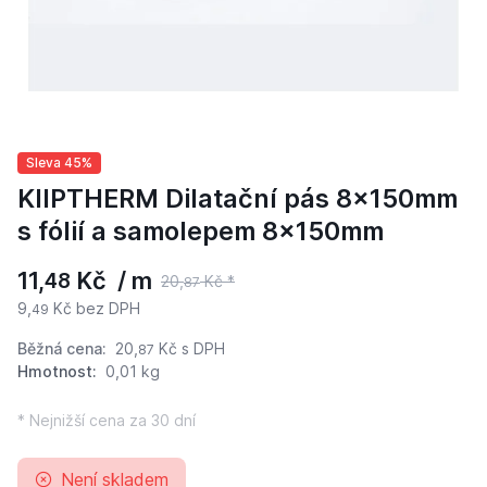
Sleva 45%
KIIPTHERM Dilatační pás 8x150mm
s fólií a samolepem 8x150mm
11,
Kč / m
48
20,
Kč *
87
9,
Kč bez DPH
49
Běžná cena:
20,
Kč
s DPH
87
Hmotnost:
0,01 kg
* Nejnižší cena za 30 dní
Není skladem