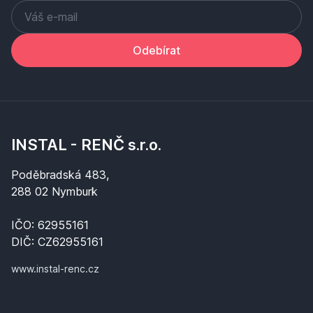
Odebírat
INSTAL - RENČ s.r.o.
Poděbradská 483,
288 02 Nymburk
IČO: 62955161
DIČ: CZ62955161
www.instal-renc.cz