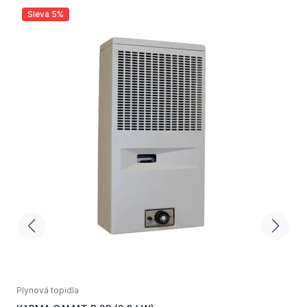
Sleva 5%
Plynová topidla
P