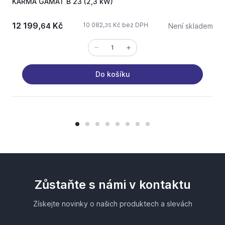
KARMA GAMAT B 23 (2,3 kW)
12 199,
Kč
10 082,
Kč bez DPH
64
Není skladem
35
Do košíku
Zůstaňte s námi v kontaktu
Získejte novinky o našich produktech a slevách