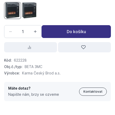
KARMA Mechanic Comfort BETA 3 (3 kW)
KARMA Mechanic Comfort BETA 4 (3,9 kW)
Do košíku
Kód:
622228
Obj.č./typ:
BETA 3MC
Výrobce:
Karma Český Brod a.s.
Máte dotaz?
Kontaktovat
Napište nám, brzy se ozveme
KARMA Mechanic Comfort BETA 3 (3 kW)