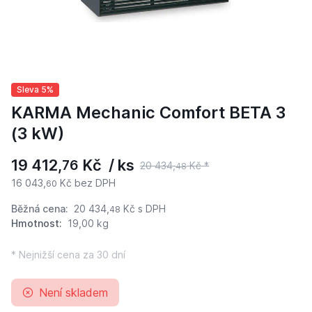
Sleva 5%
KARMA Mechanic Comfort BETA 3
(3 kW)
19 412,
Kč / ks
76
20 434,
Kč *
48
16 043,
Kč bez DPH
60
Běžná cena:
20 434,
Kč
s DPH
48
Hmotnost:
19,00 kg
* Nejnižší cena za 30 dní
Není skladem