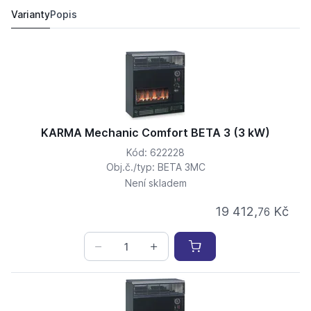
19 412,
Kč
76
16 888 Kč
Varianty
Popis
KARMA Mechanic Comfort BETA 3 (3 kW)
Kód: 622228
Obj.č./typ: BETA 3MC
Není skladem
19 412,
Kč
76