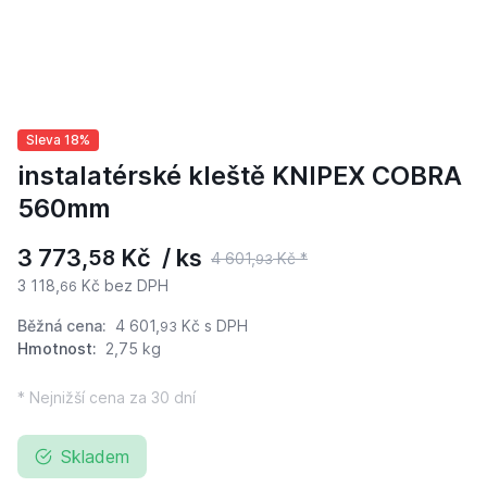
Sleva 18%
instalatérské kleště KNIPEX COBRA
560mm
3 773,
Kč / ks
58
4 601,
Kč *
93
3 118,
Kč bez DPH
66
Běžná cena:
4 601,
Kč
s DPH
93
Hmotnost:
2,75 kg
* Nejnižší cena za 30 dní
Skladem