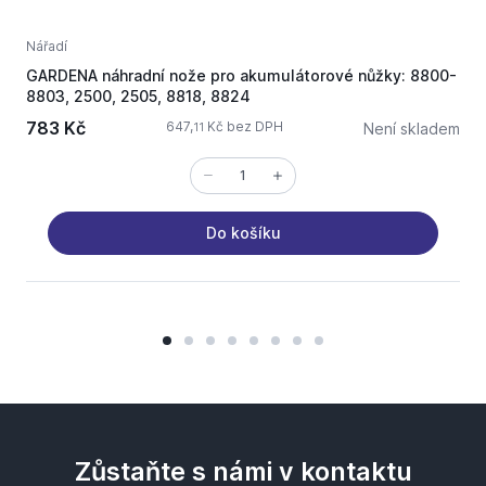
Nářadí
N
GARDENA náhradní nože pro akumulátorové nůžky: 8800-
v
8803, 2500, 2505, 8818, 8824
783 Kč
647,
Kč bez DPH
Není skladem
11
Do košíku
Zůstaňte s námi v kontaktu