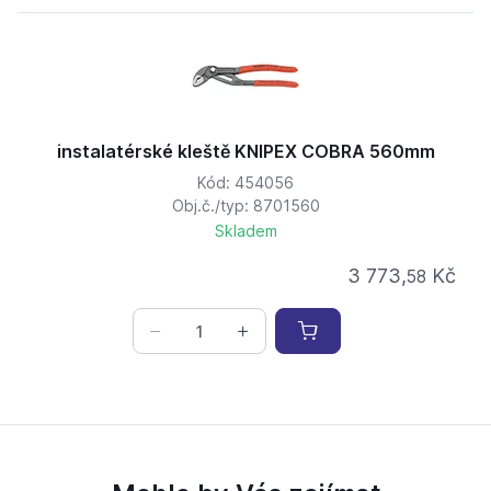
instalatérské kleště KNIPEX COBRA 560mm
Kód: 454056
Obj.č./typ: 8701560
Skladem
3 773,
Kč
58