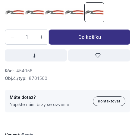
instalatérské kleště KNIPEX COBRA 180mm
instalatérské kleště KNIPEX COBRA 250mm
instalatérské kleště KNIPEX COBRA 
instalatérské kleště KNIPE
instalatérské kle
Do košíku
Kód:
454056
Obj.č./typ:
8701560
Máte dotaz?
Kontaktovat
Napište nám, brzy se ozveme
instalatérské kleště KNIPEX COBRA 560mm
3 773,
Kč
58
3 803,
Kč
25
Varianty
Popis