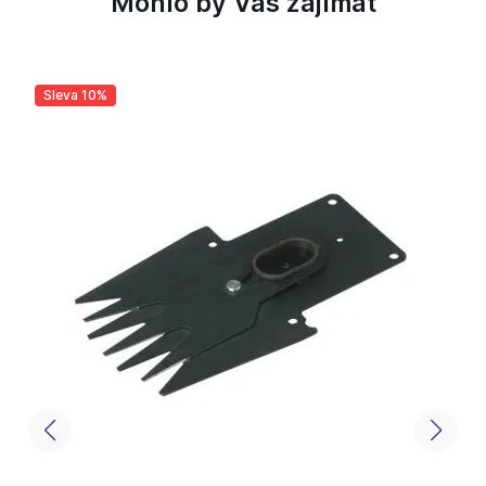
Mohlo by Vás zajímat
Sleva 10%