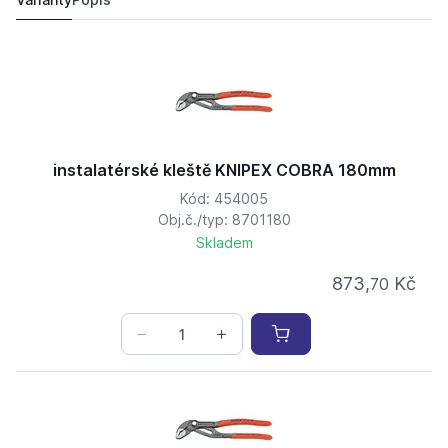
instalatérské kleště KNIPEX COBRA 180mm
Kód: 454005
Obj.č./typ: 8701180
Skladem
873,
Kč
70