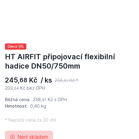
Sleva 5%
HT AIRFIT připojovací flexibilní
hadice DN50/750mm
245,
Kč / ks
68
258,
Kč *
61
203,
Kč bez DPH
04
Běžná cena:
258,
Kč
s DPH
61
Hmotnost:
0,40 kg
* Nejnižší cena za 30 dní
Není skladem