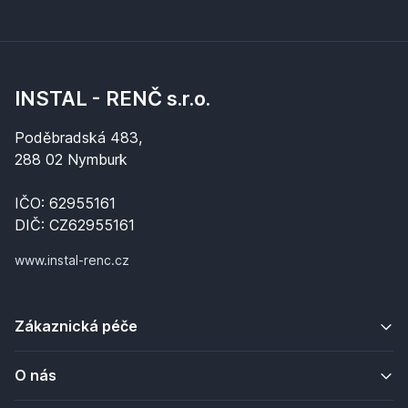
INSTAL - RENČ s.r.o.
Poděbradská 483,
288 02 Nymburk
IČO: 62955161
DIČ: CZ62955161
www.instal-renc.cz
Zákaznická péče
O nás