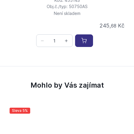
Kód: 455143
Obj.č./typ: 50750AS
Není skladem
245,
Kč
68
Mohlo by Vás zajímat
Sleva 5%