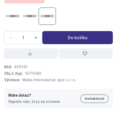
HT AIRFIT připojovací flexibilní hadice DN50/250mm
HT AIRFIT připojovací flexibilní hadice DN50/5
HT AIRFIT připojovací flexibilní hadi
Do košíku
Kód:
455143
Obj.č./typ:
50750AS
Výrobce:
Midas International, spol. s r. o.
Máte dotaz?
Kontaktovat
Napište nám, brzy se ozveme