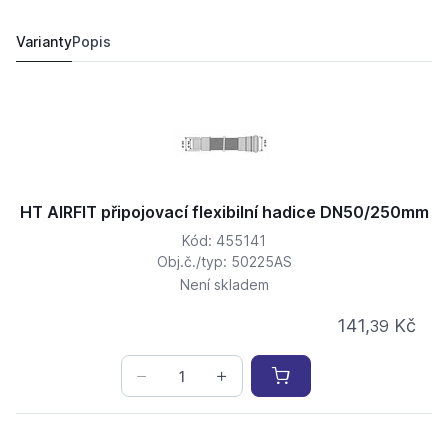
HT AIRFIT připojovací flexibilní hadice DN50/750mm
245,
Kč
68
213,
Kč
73
Varianty
Popis
HT AIRFIT připojovací flexibilní hadice DN50/250mm
Kód: 455141
Obj.č./typ: 50225AS
Není skladem
141,
Kč
39