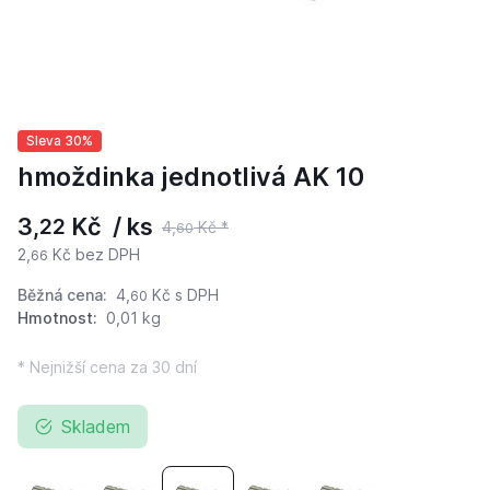
Sleva 30%
hmoždinka jednotlivá AK 10
3,
Kč / ks
22
4,
Kč *
60
2,
Kč bez DPH
66
Běžná cena:
4,
Kč
s DPH
60
Hmotnost:
0,01 kg
* Nejnižší cena za 30 dní
Skladem