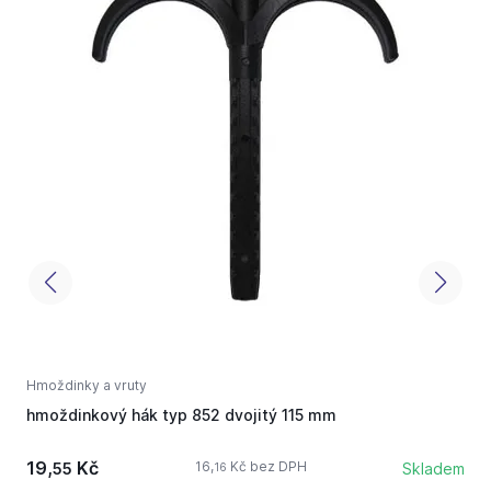
Hmoždinky a vruty
H
hmoždinkový hák typ 852 dvojitý 115 mm
v
19,
Kč
16,
Kč bez DPH
55
Skladem
16