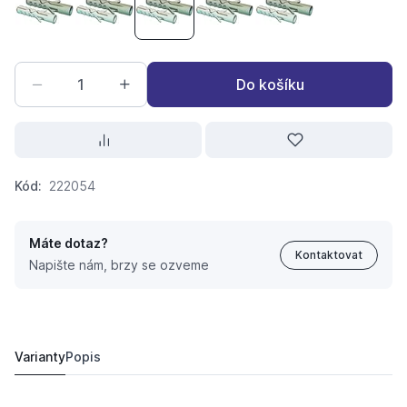
hmoždinka jednotlivá AK 6
hmoždinka jednotlivá AK 8
hmoždinka jednotlivá AK 10
hmoždinka jednotlivá AK 12
hmoždinka jednotli
Do košíku
Kód:
222054
Máte dotaz?
Kontaktovat
Napište nám, brzy se ozveme
hmoždinka jednotlivá AK 10
3,
Kč
22
3,
Kč
80
Varianty
Popis