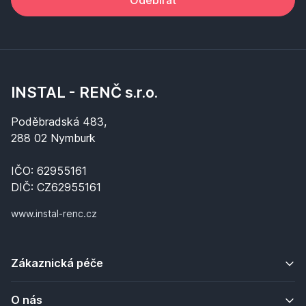
Odebírat
INSTAL - RENČ s.r.o.
Poděbradská 483,
288 02 Nymburk
IČO: 62955161
DIČ: CZ62955161
www.instal-renc.cz
Zákaznická péče
O nás