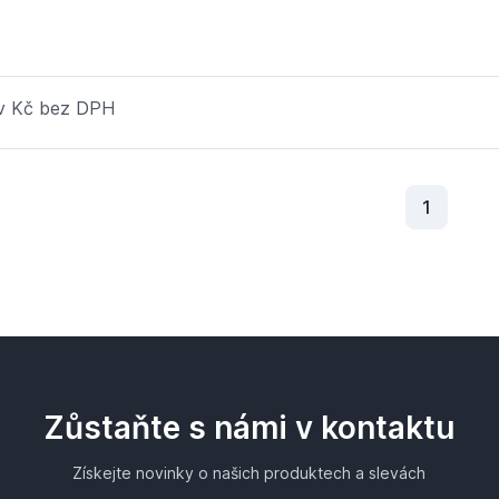
 v Kč bez DPH
Aktuální
1
Zůstaňte s námi v kontaktu
Získejte novinky o našich produktech a slevách