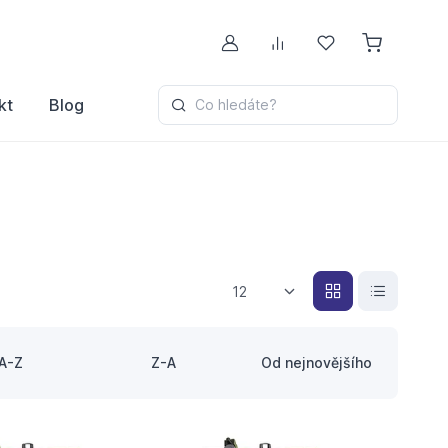
Můj účet
Porovnávání
Oblíbené
kt
Blog
Co hledáte?
12
A-Z
Z-A
Od nejnovějšího