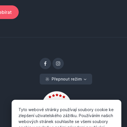
bírat
Přepnout režim
Tyto webové stránky používají soubory cookie ke
zlepšení uživatelského zážitku. Používáním našich
webových stránek souhlasíte se všemi soubory