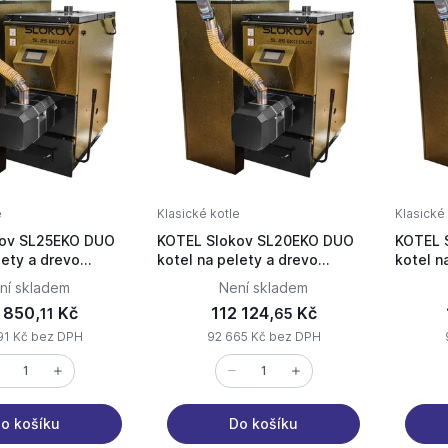
e
Klasické kotle
Klasické 
kov SL25EKO DUO
KOTEL Slokov SL20EKO DUO
KOTEL 
lety a drevo
kotel na pelety a drevo
kotel n
)
(EKODESIGN)
(EKODE
ní skladem
Není skladem
 850,
Kč
112 124,
Kč
11
65
91 Kč bez DPH
92 665 Kč bez DPH
o košíku
Do košíku