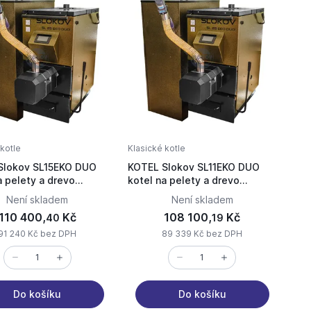
kotle
Klasické kotle
Slokov SL15EKO DUO
KOTEL Slokov SL11EKO DUO
a pelety a drevo
kotel na pelety a drevo
SIGN)
(EKODESIGN)
Není skladem
Není skladem
110 400,
Kč
108 100,
Kč
40
19
91 240 Kč bez DPH
89 339 Kč bez DPH
Do košíku
Do košíku