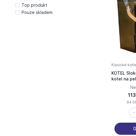
Top produkt
Pouze skladem
Klasické kotl
KOTEL Slo
kotel na pe
(EKODESIGN
Ne
113
94 0
D