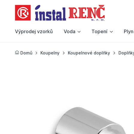
Výprodej vzorků
Voda
Topení
Plyn
Domů
Koupelny
Koupelnové doplňky
Doplňk