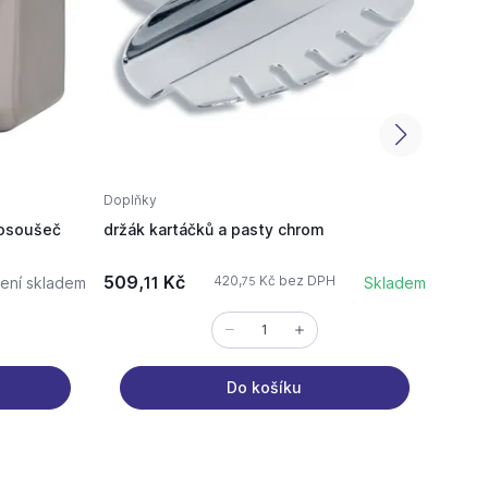
Doplňky
Doplň
 osoušeč
držák kartáčků a pasty chrom
velký
chrom
509,
Kč
1 342
420,
Kč bez DPH
ení skladem
11
Skladem
75
Do košíku