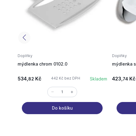
Doplňky
Doplňky
mýdlenka chrom 0102.0
mýdlenka s
534,
Kč
423,
Kč
442 Kč bez DPH
82
Skladem
74
Do košíku