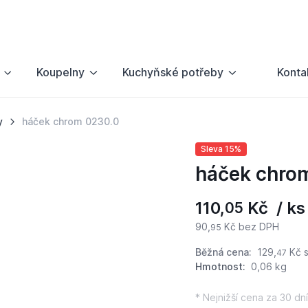
Koupelny
Kuchyňské potřeby
Konta
y
háček chrom 0230.0
Sleva 15%
háček chro
110,
Kč / ks
05
90,
Kč bez DPH
95
Běžná cena:
129,
Kč
s
47
Hmotnost:
0,06 kg
* Nejnižší cena za 30 dní