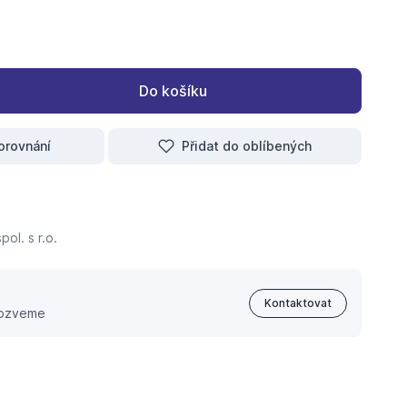
Do košíku
orovnání
Přidat do oblíbených
ol. s r.o.
Kontaktovat
 ozveme