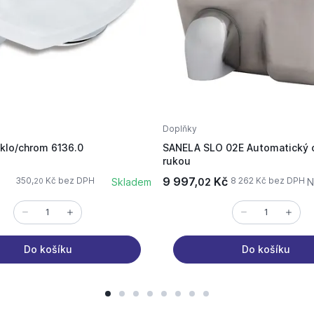
Doplňky
klo/chrom 6136.0
SANELA SLO 02E Automatický
rukou
9 997,
Kč
350,
Kč bez DPH
8 262 Kč bez DPH
Skladem
02
N
20
Do košíku
Do košíku