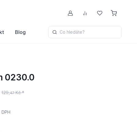
Můj účet
Porovnávání
Oblíbené
kt
Blog
Co hledáte?
m 0230.0
129,
Kč *
47
 DPH