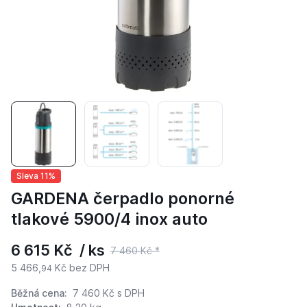
Sleva 11%
GARDENA čerpadlo ponorné
tlakové 5900/4 inox auto
6 615 Kč / ks
7 460 Kč *
5 466,
Kč bez DPH
94
Běžná cena:
7 460 Kč
s DPH