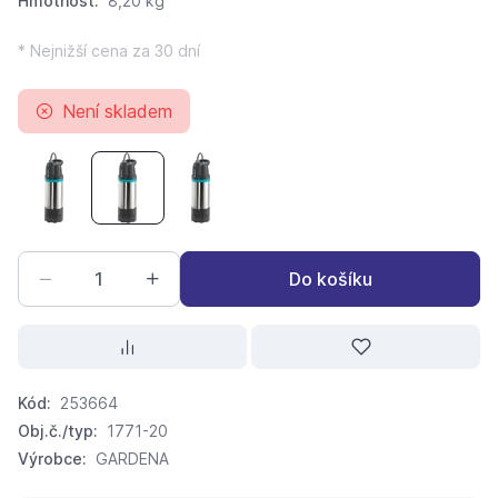
Hmotnost:
8,20 kg
* Nejnižší cena za 30 dní
Není skladem
GARDENA čerpadlo ponorné tlakové 5900/4 inox 1768-20
GARDENA čerpadlo ponorné tlakové 5900/4 inox
GARDENA čerpadlo ponorné tlakové 61
Do košíku
Kód:
253664
Obj.č./typ:
1771-20
Výrobce:
GARDENA