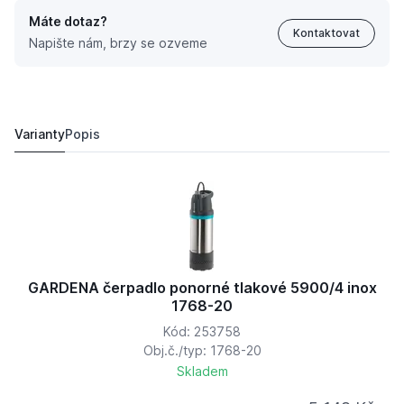
Máte dotaz?
Kontaktovat
Napište nám, brzy se ozveme
GARDENA čerpadlo ponorné tlakové 5900/4 inox auto
6 615 Kč
6 165,
Kč
29
Varianty
Popis
GARDENA čerpadlo ponorné tlakové 5900/4 inox
1768-20
Kód: 253758
Obj.č./typ: 1768-20
Skladem