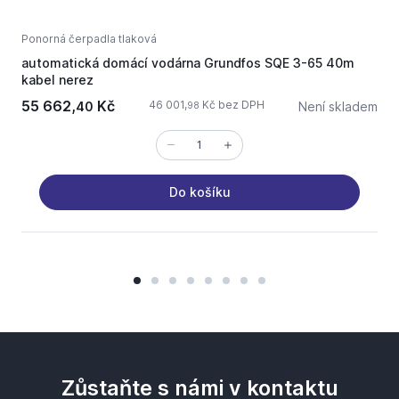
Ponorná čerpadla tlaková
N
automatická domácí vodárna Grundfos SQE 3-65 40m
N
kabel nerez
55 662,
Kč
46 001,
Kč bez DPH
40
Není skladem
98
Do košíku
Zůstaňte s námi v kontaktu