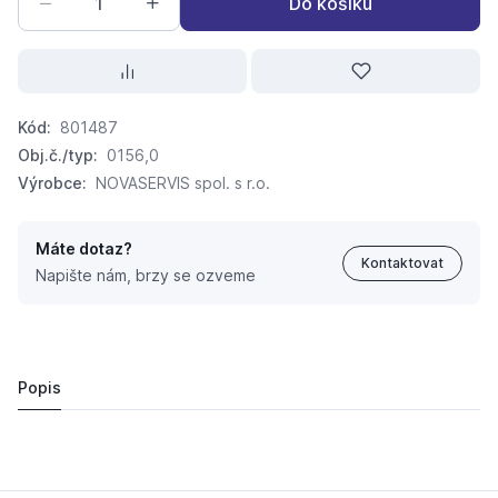
Do košíku
Kód:
801487
Obj.č./typ:
0156,0
Výrobce:
NOVASERVIS spol. s r.o.
Máte dotaz?
Kontaktovat
Napište nám, brzy se ozveme
dvojháček chrom 0156.0
407,
Kč
29
396 Kč
Popis