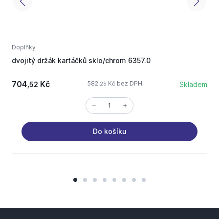
Doplňky
D
dvojitý držák kartáčků sklo/chrom 6357.0
d
704,
Kč
582,
Kč bez DPH
52
Skladem
25
Do košíku