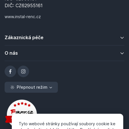
DIČ: CZ62955161
www.instal-renc.cz
Zákaznická péče
O nás
Přepnout režim
Tyto webové stránky používají soubory cookie ke