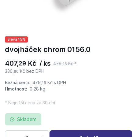
Sleva 15%
dvojháček chrom 0156.0
407,
Kč / ks
29
479,
Kč *
16
336,
Kč bez DPH
60
Běžná cena:
479,
Kč
s DPH
16
Hmotnost:
0,28 kg
* Nejnižší cena za 30 dní
Skladem