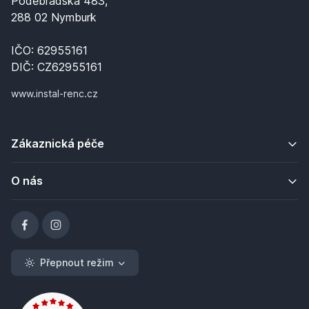
Poděbradská 483,
288 02 Nymburk
IČO: 62955161
DIČ: CZ62955161
www.instal-renc.cz
Zákaznická péče
O nás
Přepnout režim