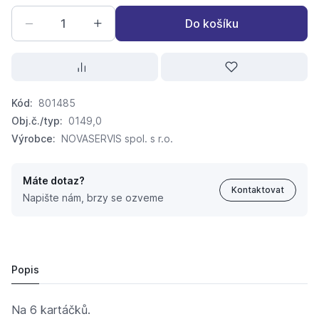
Do košíku
Kód:
801485
Obj.č./typ:
0149,0
Výrobce:
NOVASERVIS spol. s r.o.
Máte dotaz?
Kontaktovat
Napište nám, brzy se ozveme
držák skleničky a kartáčků chrom 0149.0
798,
Kč
12
776 Kč
Popis
Na 6 kartáčků.