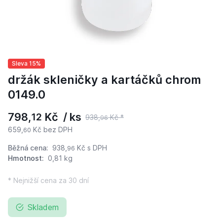
Sleva 15%
držák skleničky a kartáčků chrom
0149.0
798,
Kč / ks
12
938,
Kč *
96
659,
Kč bez DPH
60
Běžná cena:
938,
Kč
s DPH
96
Hmotnost:
0,81 kg
* Nejnižší cena za 30 dní
Skladem