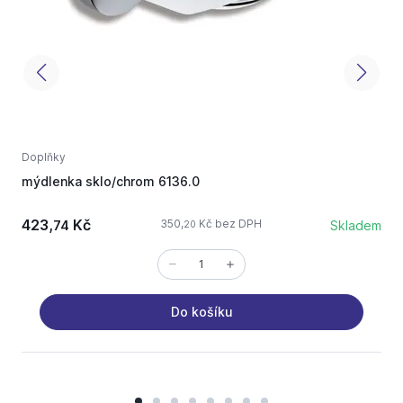
Doplňky
D
mýdlenka sklo/chrom 6136.0
d
423,
Kč
350,
Kč bez DPH
74
Skladem
20
Do košíku