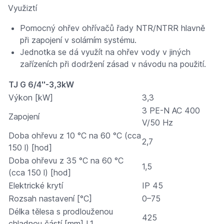
Využiztí
Pomocný ohřev ohřívačů řady NTR/NTRR hlavně
při zapojení v solárním systému.
Jednotka se dá využít na ohřev vody v jiných
zařízeních při dodržení zásad v návodu na použití.
TJ G 6/4''-3,3kW
Výkon [kW]
3,3
3 PE-N AC 400
Zapojení
V/50 Hz
Doba ohřevu z 10 °C na 60 °C (cca
2,7
150 l) [hod]
Doba ohřevu z 35 °C na 60 °C
1,5
(cca 150 l) [hod]
Elektrické krytí
IP 45
Rozsah nastavení [°C]
0–75
Délka tělesa s prodlouženou
425
chladnou částí [mm] L1