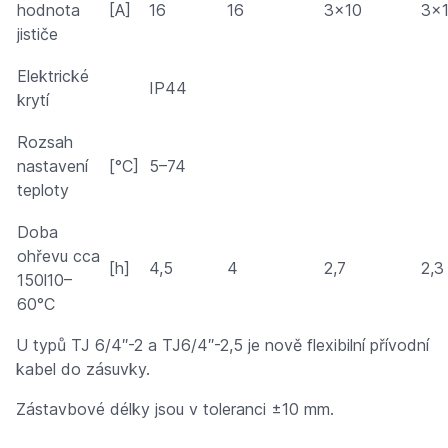
hodnota
[A]
16
16
3×10
3×
jističe
Elektrické
IP44
krytí
Rozsah
nastavení
[°C]
5–74
teploty
Doba
ohřevu cca
[h]
4,5
4
2,7
2,3
150l10–
60°C
U typů TJ 6/4″-2 a TJ6/4″-2,5 je nově flexibilní přívodní
kabel do zásuvky.
Zástavbové délky jsou v toleranci ±10 mm.