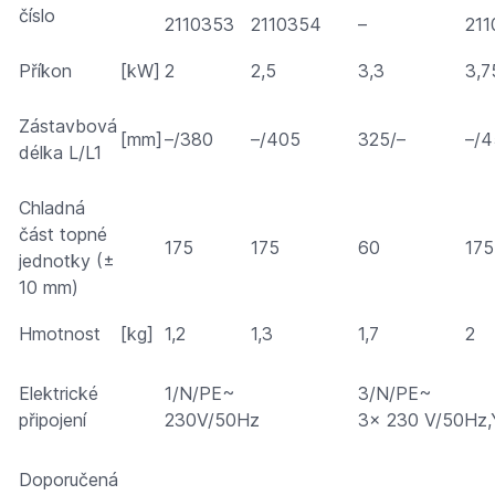
číslo
2110353
2110354
–
211
Příkon
[kW]
2
2,5
3,3
3,7
Zástavbová
[mm]
–/380
–/405
325/–
–/4
délka L/L1
Chladná
část topné
175
175
60
175
jednotky (±
10 mm)
Hmotnost
[kg]
1,2
1,3
1,7
2
Elektrické
1/N/PE~
3/N/PE~
připojení
230V/50Hz
3x 230 V/50Hz,
Doporučená