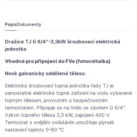
DRAŽICE TJ 6/4''-3,3kW šroubovací elektrická jednotk
4 216 Kč
5 123,
Kč
97
Popis
Dokumenty
Dražice TJ G 6/4''-3,3kW šroubovací elektrická
jednotka
Vhodné pro připojení do FVe (fotovoltaika)
Nově galvanicky oddělené těleso.
Elektrická šroubovací topná jednotka řady TJ je
samostatné elektrické topné zařízení na vodu vybavené
topným tělesem, provozním a bezpečnostním
termostatem. Připojuje se na hrdlo se závitem G 6/4''.
Výkon topného tělesa 3,3 kW, zapojení 400 V.
Termostat s vnějším ovládáním umožňuje plynulé
nastavení teploty 0–80 °C