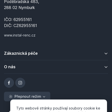
Poděbradská 483,
288 02 Nymburk
IČO: 62955161
DIČ: CZ62955161
www.instal-renc.cz
Zákaznická péče
O nás
Přepnout režim
Tyto webové stránky používají soubory cookie ke