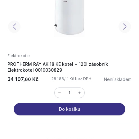
Elektrokotle
E
PROTHERM RAY AK 18 KE kotel + 120l zásobník
P
Elektrokotel 0010030829
34 107,
Kč
28 188,
Kč bez DPH
60
Není skladem
10
Do košíku