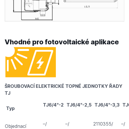
Vhodné pro fotovoltaické aplikace
ŠROUBOVACÍ ELEKTRICKÉ TOPNÉ JEDNOTKY ŘADY
TJ
TJ6/4"-2
TJ6/4"-2,5
TJ6/4"-3,3
TJ
Typ
–/
–/
2110355/
–/
Objednací