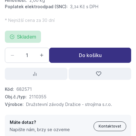
Hmotnost:
2,00 kg
Poplatek elektroodpad (SNC):
3,
Kč s DPH
34
* Nejnižší cena za 30 dní
Skladem
Do košíku
Kód:
682571
Obj.č./typ:
2110355
Výrobce:
Družstevní závody Dražice - strojírna s.r.o.
Máte dotaz?
Kontaktovat
Napište nám, brzy se ozveme