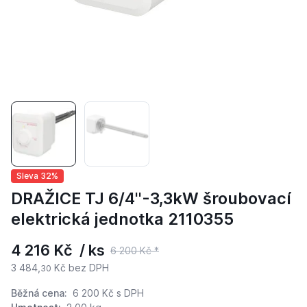
Sleva 32%
DRAŽICE TJ 6/4''-3,3kW šroubovací
elektrická jednotka 2110355
4 216 Kč / ks
6 200 Kč *
3 484,
Kč bez DPH
30
Běžná cena:
6 200 Kč
s DPH