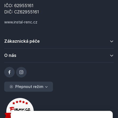
IČO: 62955161
DIČ: CZ62955161
www.instal-renc.cz
Zákaznická péče
O nás
Přepnout režim