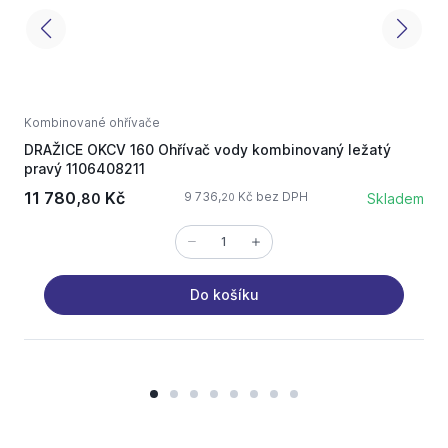
Kombinované ohřívače
K
DRAŽICE OKCV 160 Ohřívač vody kombinovaný ležatý
D
pravý 1106408211
1
11 780,
Kč
9 736,
Kč bez DPH
80
Skladem
20
Do košíku