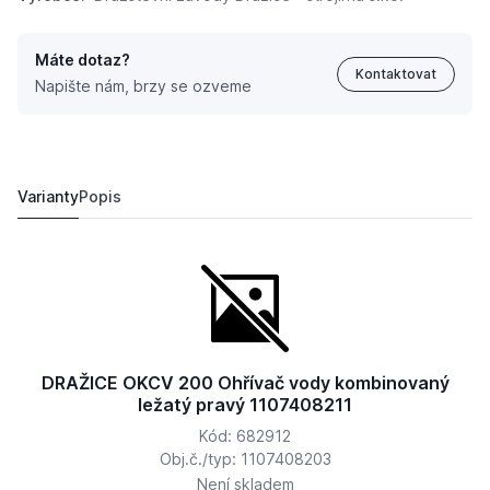
Máte dotaz?
Kontaktovat
Napište nám, brzy se ozveme
DRAŽICE OKCV 200 Ohřívač vody kombinovaný ležatý 
12 668,
Kč
80
17 685,
Kč
95
Varianty
Popis
DRAŽICE OKCV 200 Ohřívač vody kombinovaný
ležatý pravý 1107408211
Kód: 682912
Obj.č./typ: 1107408203
Není skladem