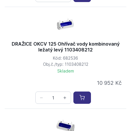
DRAŽICE OKCV 125 Ohřívač vody kombinovaný
ležatý levý 1103408212
Kód: 682536
Obj.č./typ: 1103408212
Skladem
10 952 Kč