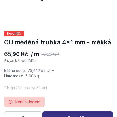
Sleva 10%
CU měděná trubka 4x1 mm - měkká
65,
Kč / m
90
73,
Kč *
22
54,
Kč bez DPH
46
Běžná cena:
73,
Kč
s DPH
22
Hmotnost:
6,00 kg
* Nejnižší cena za 30 dní
Není skladem