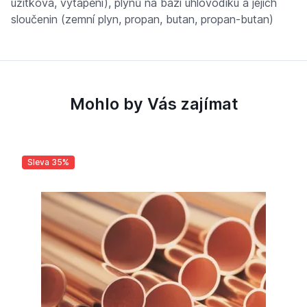
užitková, vytápění), plynů na bázi uhlovodíku a jejich
sloučenin (zemní plyn, propan, butan, propan-butan)
Mohlo by Vás zajímat
Sleva 35%