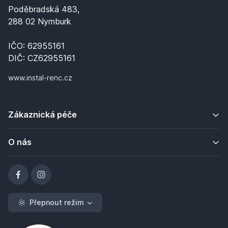
Poděbradská 483,
288 02 Nymburk
IČO: 62955161
DIČ: CZ62955161
www.instal-renc.cz
Zákaznická péče
O nás
Přepnout režim