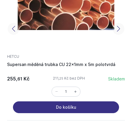
HETCU
M
Supersan měděná trubka CU 22x1mm x 5m polotvrdá
C
255,
Kč
3
211,
Kč bez DPH
61
Skladem
25
Do košíku