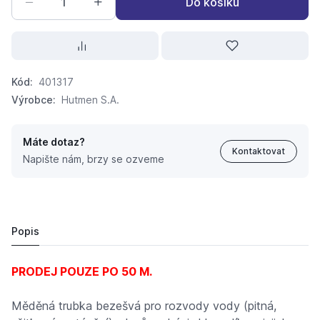
Do košíku
Kód:
401317
Výrobce:
Hutmen S.A.
Máte dotaz?
Kontaktovat
Napište nám, brzy se ozveme
CU měděná trubka 4x1 mm - měkká
65,
Kč
90
60,
Kč
51
Popis
PRODEJ POUZE PO 50 M.
Měděná trubka bezešvá pro rozvody vody (pitná,