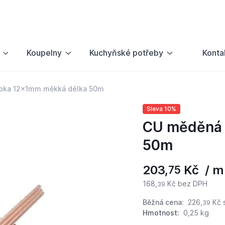
Koupelny
Kuchyňské potřeby
Konta
bka 12x1mm měkká délka 50m
Sleva 10%
CU měděná 
50m
203,
Kč / m
75
168,
Kč bez DPH
39
Běžná cena:
226,
Kč
39
Hmotnost:
0,25 kg