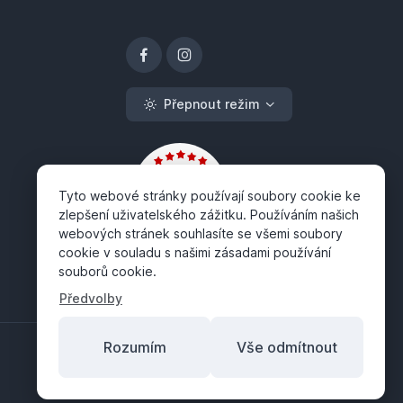
Přepnout režim
Tyto webové stránky používají soubory cookie ke
zlepšení uživatelského zážitku. Používáním našich
webových stránek souhlasíte se všemi soubory
cookie v souladu s našimi zásadami používání
souborů cookie.
Předvolby
Rozumím
Vše odmítnout