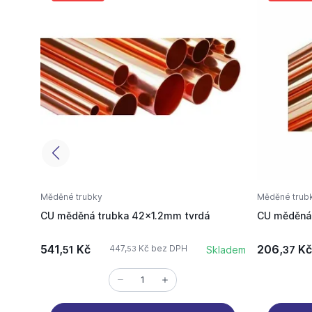
Měděné trubky
Měděné trub
CU měděná trubka 42x1.2mm tvrdá
CU měděná 
541,
Kč
206,
Kč
447,
Kč bez DPH
51
Skladem
37
53