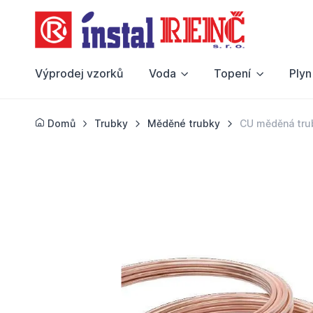
Výprodej vzorků
Voda
Topení
Plyn
Domů
Trubky
Měděné trubky
CU měděná tru