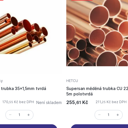
ky
HETCU
trubka 35x1,5mm tvrdá
Supersan měděná trubka CU 2
5m polotvrdá
255,
Kč
170,
Kč bez DPH
211,
Kč bez DPH
Není skladem
61
55
25