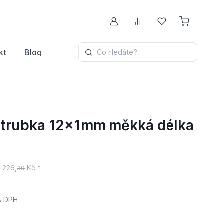
Můj účet
Porovnávání
Oblíbené
kt
Blog
Co hledáte?
trubka 12x1mm měkká délka
226,
Kč *
39
s DPH