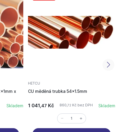
HETCU
Měděné
2x1mm x
CU měděná trubka 54x1.5mm
CU mě
1 041,
Kč
65,
860,
Kč bez DPH
Skladem
47
Skladem
9
72