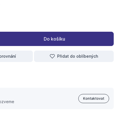
Do košíku
orovnání
Přidat do oblíbených
Kontaktovat
 ozveme