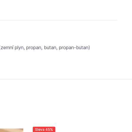
(zemní plyn, propan, butan, propan-butan)
Sleva 45%
Sl