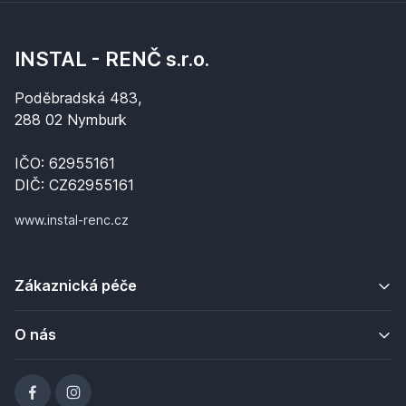
INSTAL - RENČ s.r.o.
Poděbradská 483,
288 02 Nymburk
IČO: 62955161
DIČ: CZ62955161
www.instal-renc.cz
Zákaznická péče
O nás