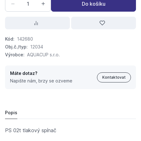
Do košíku
Kód:
142680
Obj.č./typ:
12034
Výrobce:
AQUACUP s.r.o.
Máte dotaz?
Kontaktovat
Napište nám, brzy se ozveme
AQUACUP Tlakový spínač PS 02T 1,4-2,8bar 400V
258,
Kč
78
237,
Kč
63
Popis
PS 02t tlakový spínač