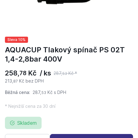
Sleva 10%
AQUACUP Tlakový spínač PS 02T
1,4-2,8bar 400V
258,
Kč / ks
78
287,
Kč *
53
213,
Kč bez DPH
87
Běžná cena:
287,
Kč
s DPH
53
* Nejnižší cena za 30 dní
Skladem