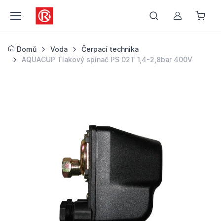
Můj účet
Domů
Voda
Čerpací technika
AQUACUP Tlakový spínač PS 02T 1,4-2,8bar 400V