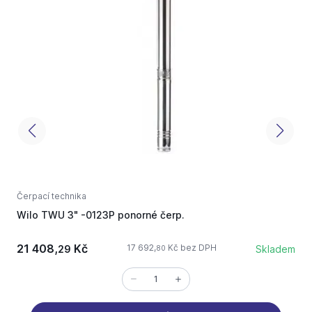
Čerpací technika
Č
Wilo TWU 3" -0123P ponorné čerp.
W
21 408,
Kč
17 692,
Kč bez DPH
29
Skladem
80