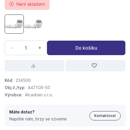
Není skladem
ALCA PLAST Odtoková souprava vaničková, chrom A471C
ALCA PLAST Odtoková souprava vaničková, ch
Do košíku
Kód:
234500
Obj.č./typ:
A471CR-50
Výrobce:
Alcadrain s.r.o.
Máte dotaz?
Kontaktovat
Napište nám, brzy se ozveme