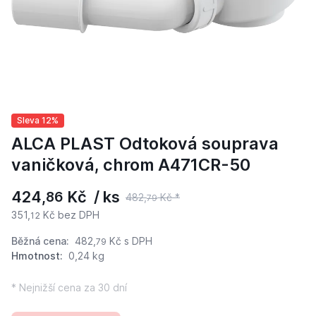
Sleva 12%
ALCA PLAST Odtoková souprava
vaničková, chrom A471CR-50
424,
Kč / ks
86
482,
Kč *
79
351,
Kč bez DPH
12
Běžná cena:
482,
Kč
s DPH
79
Hmotnost:
0,24 kg
* Nejnižší cena za 30 dní