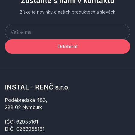
Zůstaňte s námi v kontaktu
Získejte novinky o našich produktech a slevách
Odebírat
INSTAL - RENČ s.r.o.
Poděbradská 483,
288 02 Nymburk
IČO: 62955161
DIČ: CZ62955161