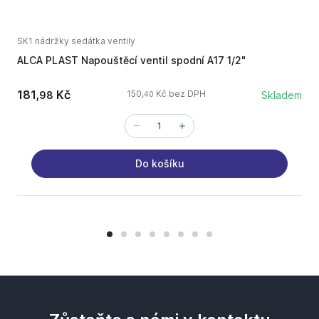
SK1 nádržky sedátka ventily
S
ALCA PLAST Napouštěcí ventil spodní A17 1/2"
A
181,
Kč
150,
Kč bez DPH
98
Skladem
40
Do košíku