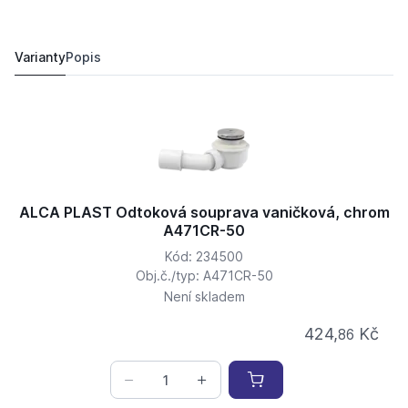
ALCA PLAST Odtoková souprava vaničková, chrom A4
424,
Kč
86
399 Kč
Varianty
Popis
ALCA PLAST Odtoková souprava vaničková, chrom
A471CR-50
Kód: 234500
Obj.č./typ: A471CR-50
Není skladem
424,
Kč
86