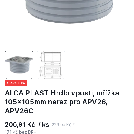
Sleva 10%
ALCA PLAST Hrdlo vpusti, mřížka
105×105mm nerez pro APV26,
APV26C
206,
Kč / ks
91
229,
Kč *
90
171 Kč bez DPH