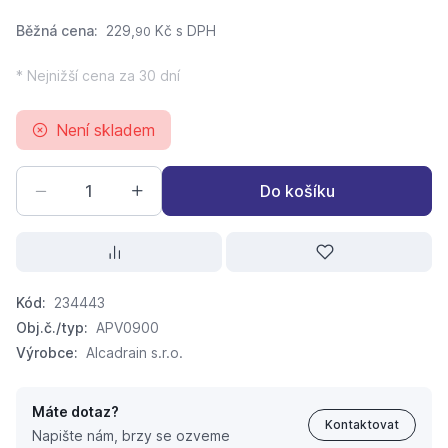
Běžná cena:
229,
Kč
s DPH
90
* Nejnižší cena za 30 dní
Není skladem
Do košíku
Kód:
234443
Obj.č./typ:
APV0900
Výrobce:
Alcadrain s.r.o.
Máte dotaz?
Kontaktovat
Napište nám, brzy se ozveme