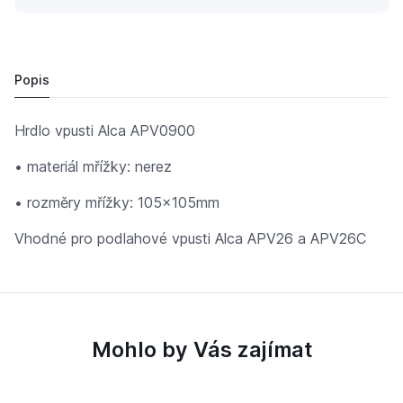
ALCA PLAST Hrdlo vpusti, mřížka 105×105mm nerez p
206,
Kč
91
190 Kč
Popis
Hrdlo vpusti Alca APV0900
• materiál mřížky: nerez
• rozměry mřížky: 105x105mm
Vhodné pro podlahové vpusti Alca APV26 a APV26C
Mohlo by Vás zajímat