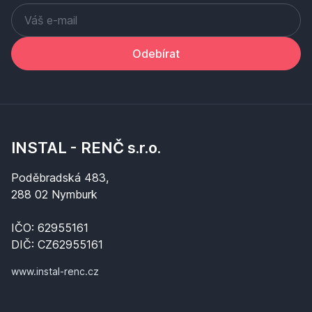
Odebírat
INSTAL - RENČ s.r.o.
Poděbradská 483,
288 02 Nymburk
IČO: 62955161
DIČ: CZ62955161
www.instal-renc.cz