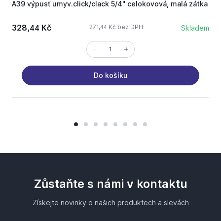
A39 výpusť umyv.click/clack 5/4" celokovová, malá zátka
A
328,
Kč
271,
Kč bez DPH
44
Skladem
44
Do košíku
Zůstaňte s námi v kontaktu
Získejte novinky o našich produktech a slevách