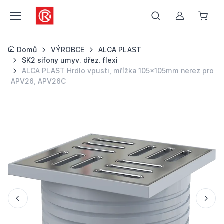
Můj účet
Domů
VÝROBCE
ALCA PLAST
SK2 sifony umyv. dřez. flexi
ALCA PLAST Hrdlo vpusti, mřížka 105×105mm nerez pro
APV26, APV26C