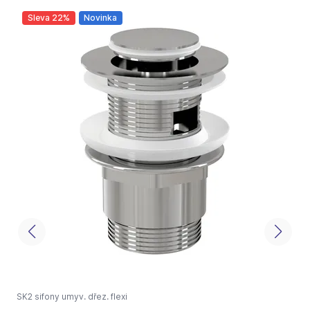
Sleva 22%
Novinka
SK2 sifony umyv. dřez. flexi
S