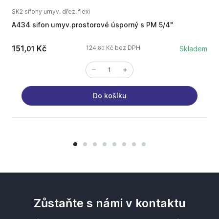
SK2 sifony umyv. dřez. flexi
S
A434 sifon umyv.prostorové úsporný s PM 5/4"
A
a
151,
Kč
124,
Kč bez DPH
01
Skladem
80
Do košíku
Zůstaňte s námi v kontaktu