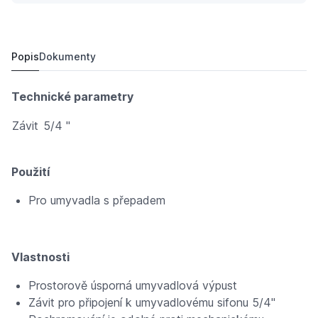
A39 výpusť umyv.click/clack 5/4" celokovová, malá zá
328,
Kč
44
348 Kč
Popis
Dokumenty
Technické parametry
Závit
5/4 "
Použití
Pro umyvadla s přepadem
Vlastnosti
Prostorově úsporná umyvadlová výpust
Závit pro připojení k umyvadlovému sifonu 5/4"