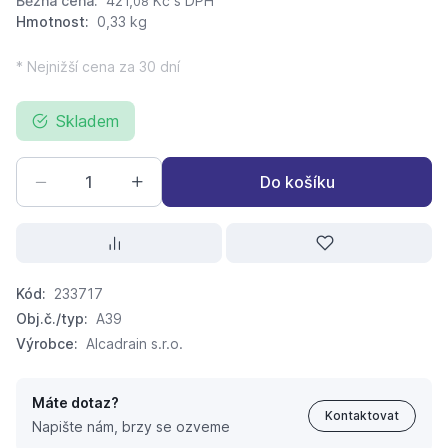
Běžná cena:
421,
Kč
s DPH
08
Hmotnost:
0,33 kg
* Nejnižší cena za 30 dní
Skladem
Do košíku
Kód:
233717
Obj.č./typ:
A39
Výrobce:
Alcadrain s.r.o.
Máte dotaz?
Kontaktovat
Napište nám, brzy se ozveme