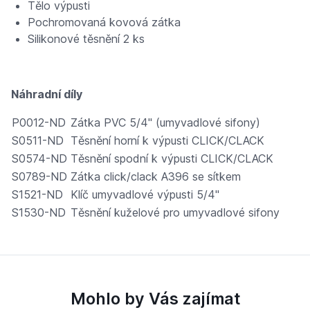
Tělo výpusti
Pochromovaná kovová zátka
Silikonové těsnění 2 ks
Náhradní díly
P0012-ND
Zátka PVC 5/4" (umyvadlové sifony)
S0511-ND
Těsnění horní k výpusti CLICK/CLACK
S0574-ND
Těsnění spodní k výpusti CLICK/CLACK
S0789-ND
Zátka click/clack A396 se sítkem
S1521-ND
Klíč umyvadlové výpusti 5/4"
S1530-ND
Těsnění kuželové pro umyvadlové sifony
Mohlo by Vás zajímat