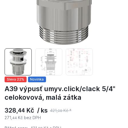
Sleva 22%
Novinka
A39 výpusť umyv.click/clack 5/4"
celokovová, malá zátka
328,
Kč / ks
44
421,
Kč *
08
271,
Kč bez DPH
44