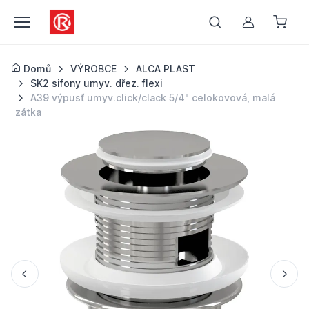
Můj účet
Domů
VÝROBCE
ALCA PLAST
SK2 sifony umyv. dřez. flexi
A39 výpusť umyv.click/clack 5/4" celokovová, malá
zátka