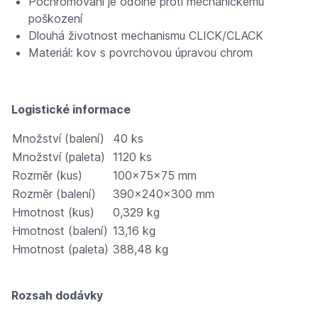
Pochromování je odolné proti mechanickému
poškození
Dlouhá životnost mechanismu CLICK/CLACK
Materiál: kov s povrchovou úpravou chrom
Logistické informace
Množství (balení)
40 ks
Množství (paleta)
1120 ks
Rozměr (kus)
100×75×75 mm
Rozměr (balení)
390×240×300 mm
Hmotnost (kus)
0,329 kg
Hmotnost (balení)
13,16 kg
Hmotnost (paleta)
388,48 kg
Rozsah dodávky