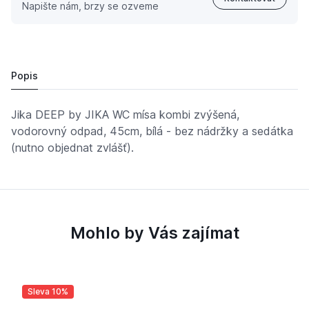
Napište nám, brzy se ozveme
WC kombi zvýšená mísa Deep by Jika NEW 2361.8 - 46c
5 191,
Kč
26
4 767 Kč
Popis
Jika DEEP by JIKA WC mísa kombi zvýšená,
vodorovný odpad, 45cm, bílá - bez nádržky a sedátka
(nutno objednat zvlášť).
Mohlo by Vás zajímat
Sleva 10%