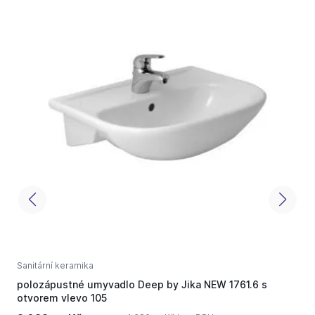
Sanitární keramika
N
polozápustné umyvadlo Deep by Jika NEW 1761.6 s
L
otvorem vlevo 105
5