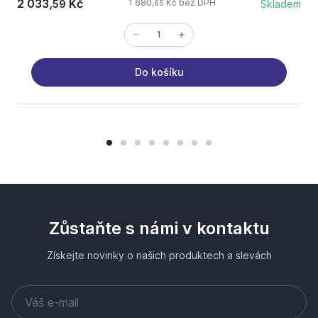
2 033,
Kč
1 680,
Kč bez DPH
59
Skladem
65
Do košíku
Zůstaňte s námi v kontaktu
Získejte novinky o našich produktech a slevách