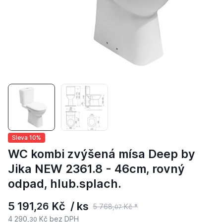
Sleva 10%
WC kombi zvýšená mísa Deep by
Jika NEW 2361.8 - 46cm, rovný
odpad, hlub.splach.
5 191,
Kč / ks
26
5 768,
Kč *
07
4 290,
Kč bez DPH
30