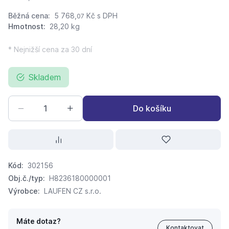
Běžná cena:
5 768,
Kč
s DPH
07
Hmotnost:
28,20 kg
* Nejnižší cena za 30 dní
Skladem
Do košíku
Kód:
302156
Obj.č./typ:
H8236180000001
Výrobce:
LAUFEN CZ s.r.o.
Máte dotaz?
Kontaktovat