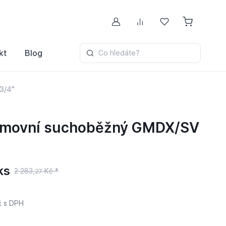
Můj účet
Porovnávání
Oblíbené
kt
Blog
Co hledáte?
3/4"
omovní suchoběžný GMDX/SV
ks
2 283,
Kč *
27
č
s DPH