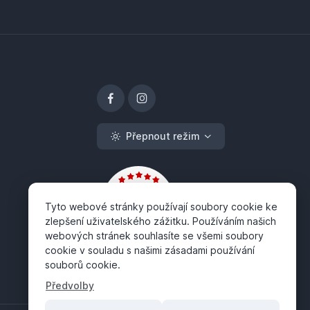
Přepnout režim
Tyto webové stránky používají soubory cookie ke
zlepšení uživatelského zážitku. Používáním našich
webových stránek souhlasíte se všemi soubory
cookie v souladu s našimi zásadami používání
souborů cookie.
Předvolby