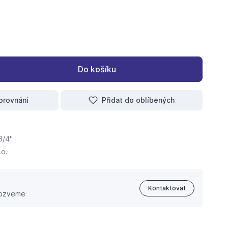
Do košíku
orovnání
Přidat do oblíbených
3/4"
.o.
Kontaktovat
 ozveme