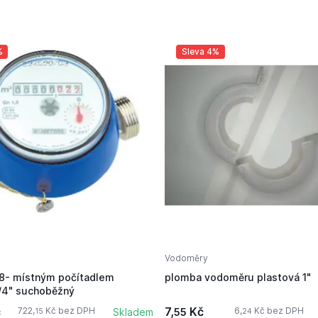
%
Sleva 4%
Vodoměry
8- místným počítadlem
plomba vodoměru plastová 1"
/4" suchoběžný
č
7,
Kč
722,
Kč bez DPH
6,
Kč bez DPH
Skladem
55
15
24