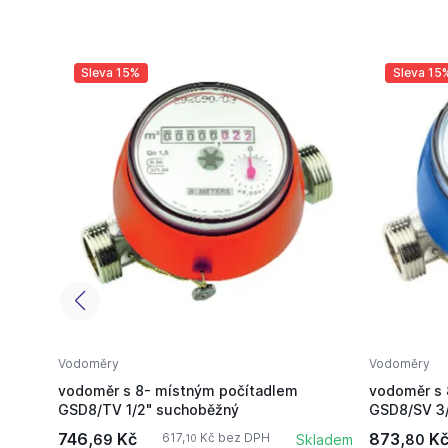
Sleva 15%
Sleva 15
Vodoměry
Vodoměry
vodoměr s 8- místným počítadlem
vodoměr s 
GSD8/TV 1/2" suchoběžný
GSD8/SV 3
746,
Kč
873,
K
617,
Kč bez DPH
69
Skladem
80
10