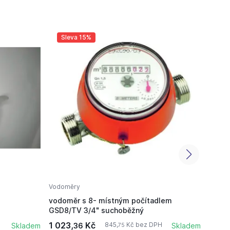
Sleva 15%
Sl
Vodoměry
Vodom
vodoměr s 8- místným počítadlem
vod.E
GSD8/TV 3/4" suchoběžný
1 023,
Kč
1 592
845,
Kč bez DPH
Skladem
36
Skladem
75