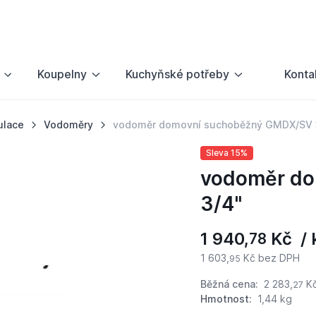
Koupelny
Kuchyňské potřeby
Konta
ulace
Vodoměry
vodoměr domovní suchoběžný GMDX/SV 
Sleva 15%
vodoměr d
3/4"
1 940,
Kč / 
78
1 603,
Kč bez DPH
95
Běžná cena:
2 283,
K
27
Hmotnost:
1,44 kg