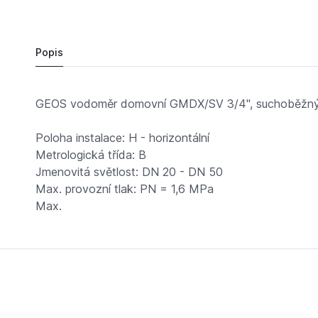
1 940,
Kč
78
vodoměr domovní suchoběžný GMDX/SV 3/4"
Do košíku
1 887 Kč
Popis
GEOS vodoměr domovní GMDX/SV 3/4", suchoběžn
Poloha instalace: H - horizontální
Metrologická třída: B
Jmenovitá světlost: DN 20 - DN 50
Max. provozní tlak: PN = 1,6 MPa
Max.