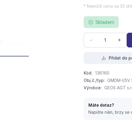
* Nejnižší cena za 30 dní
Skladem
Přidat do p
Kód:
136160
Obj.č./typ:
GMDM-I/SV 
Výrobce:
GEOS AGT s.r
Máte dotaz?
Napište nám, brzy se