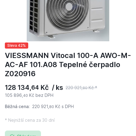
Sleva 42%
VIESSMANN Vitocal 100-A AWO-M-
AC-AF 101.A08 Tepelné čerpadlo
Z020916
128 134,
Kč / ks
64
220 921,
Kč *
80
105 896,
Kč bez DPH
40
Běžná cena:
220 921,
Kč
s DPH
80
* Nejnižší cena za 30 dní