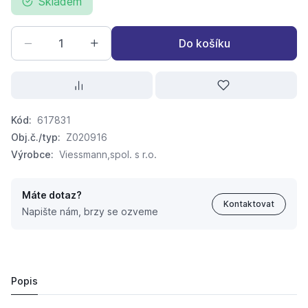
Skladem
Do košíku
Kód:
617831
Obj.č./typ:
Z020916
Výrobce:
Viessmann,spol. s r.o.
Máte dotaz?
Kontaktovat
Napište nám, brzy se ozveme
VIESSMANN Vitocal 100-A AWO-M-AC-AF 101.A08 Tepe
128 134,
Kč
64
182 580 Kč
Popis