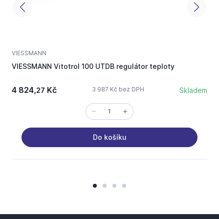
VIESSMANN
V
VIESSMANN Vitotrol 100 UTDB regulátor teploty
V
t
4 824,
Kč
3 987 Kč bez DPH
27
Skladem
Do košíku