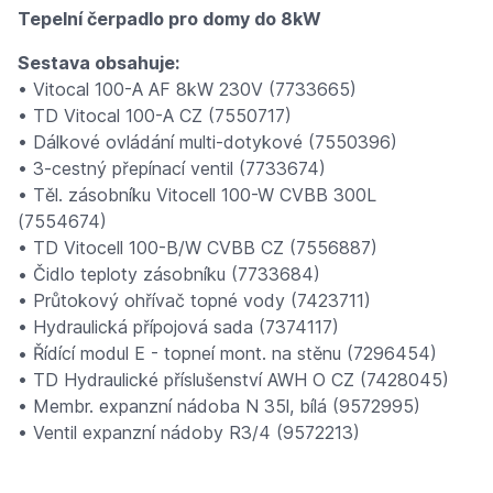
Tepelní čerpadlo pro domy do 8kW
Sestava obsahuje:
• Vitocal 100-A AF 8kW 230V (7733665)
• TD Vitocal 100-A CZ (7550717)
• Dálkové ovládání multi-dotykové (7550396)
• 3-cestný přepínací ventil (7733674)
• Těl. zásobníku Vitocell 100-W CVBB 300L
(7554674)
• TD Vitocell 100-B/W CVBB CZ (7556887)
• Čidlo teploty zásobníku (7733684)
• Průtokový ohřívač topné vody (7423711)
• Hydraulická přípojová sada (7374117)
• Řídící modul E - topneí mont. na stěnu (7296454)
• TD Hydraulické příslušenství AWH O CZ (7428045)
• Membr. expanzní nádoba N 35l, bílá (9572995)
• Ventil expanzní nádoby R3/4 (9572213)