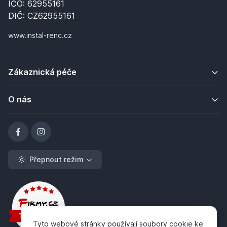
IČO: 62955161
DIČ: CZ62955161
www.instal-renc.cz
Zákaznická péče
O nás
Přepnout režim
Tyto webové stránky používají soubory cookie ke