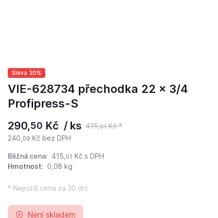
Sleva 30%
VIE-628734 přechodka 22 x 3/4
Profipress-S
290,
Kč / ks
50
415,
Kč *
01
240,
Kč bez DPH
09
Běžná cena:
415,
Kč
s DPH
01
Hmotnost:
0,08 kg
* Nejnižší cena za 30 dní
Není skladem