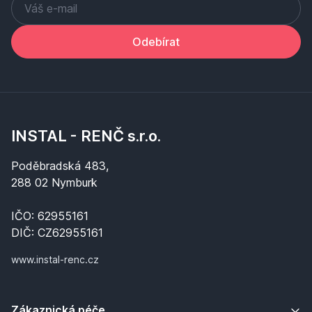
Odebírat
INSTAL - RENČ s.r.o.
Poděbradská 483,
288 02 Nymburk
IČO: 62955161
DIČ: CZ62955161
www.instal-renc.cz
Zákaznická péče