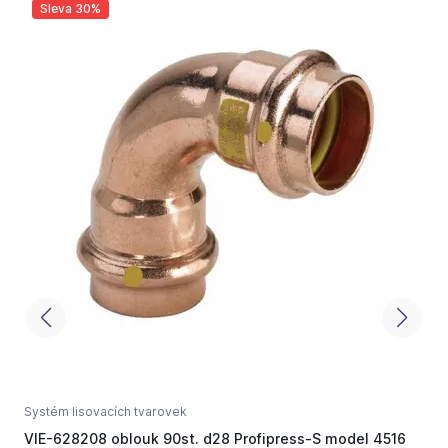
Sleva 30%
Systém lisovacích tvarovek
S
VIE-628208 oblouk 90st. d28 Profipress-S model 4516