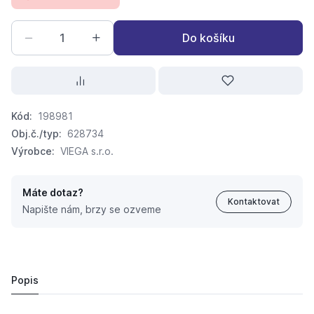
Do košíku
Kód:
198981
Obj.č./typ:
628734
Výrobce:
VIEGA s.r.o.
Máte dotaz?
Kontaktovat
Napište nám, brzy se ozveme
VIE-628734 přechodka 22 x 3/4 Profipress-S
290,
Kč
50
342,
Kč
98
Popis