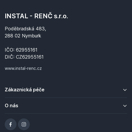
INSTAL - RENČ s.r.o.
Poděbradská 483,
288 02 Nymburk
IČO: 62955161
DIČ: CZ62955161
www.instal-renc.cz
Zákaznická péče
O nás