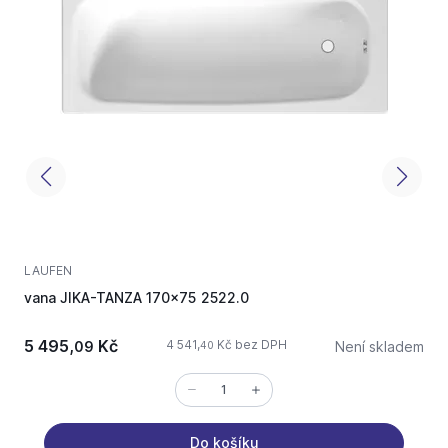
LAUFEN
L
vana JIKA-TANZA 170x75 2522.0
v
5 495,
Kč
4 541,
Kč bez DPH
09
Není skladem
40
Do košíku