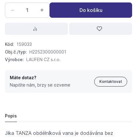
Do košíku
Kód:
159033
Obj.č./typ:
H2252300000001
Výrobce:
LAUFEN CZ s.r.o.
Máte dotaz?
Kontaktovat
Napište nám, brzy se ozveme
vana JIKA-TANZA 160x75 2523.0.000.000
5 495,
Kč
09
5 046 Kč
Popis
Jika TANZA obdélníková vana je dodávána bez