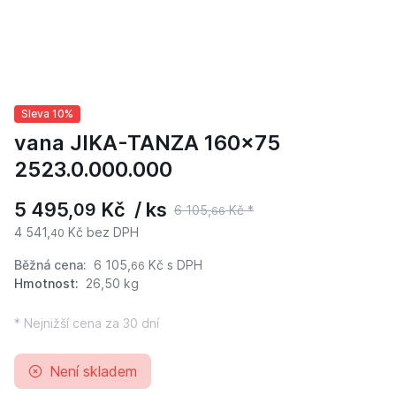
Sleva 10%
vana JIKA-TANZA 160x75
2523.0.000.000
5 495,
Kč / ks
09
6 105,
Kč *
66
4 541,
Kč bez DPH
40
Běžná cena:
6 105,
Kč
s DPH
66
Hmotnost:
26,50 kg
* Nejnižší cena za 30 dní
Není skladem