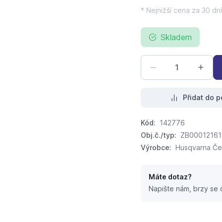
* Nejnižší cena za 30 dní
Skladem
Přidat do p
Kód:
142776
Obj.č./typ:
ZB00012161
Výrobce:
Husqvarna Čes
Máte dotaz?
Napište nám, brzy se