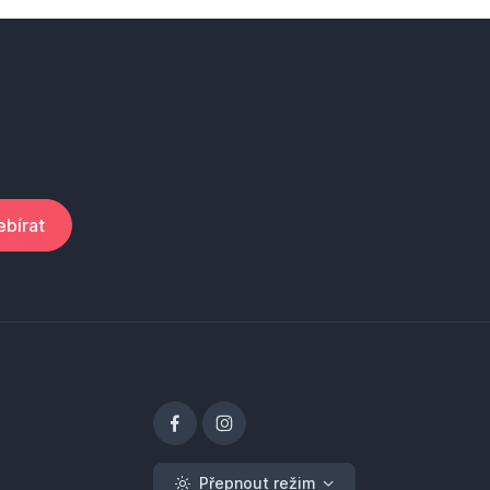
bírat
Přepnout režim