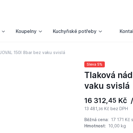
Koupelny
Kuchyňské potřeby
Konta
JOVAL 150l 8bar bez vaku svislá
Sleva 5%
Tlaková nád
vaku svislá
16 312,
Kč /
45
13 481,
Kč bez DPH
36
Běžná cena:
17 171 Kč
s
Hmotnost:
10,00 kg