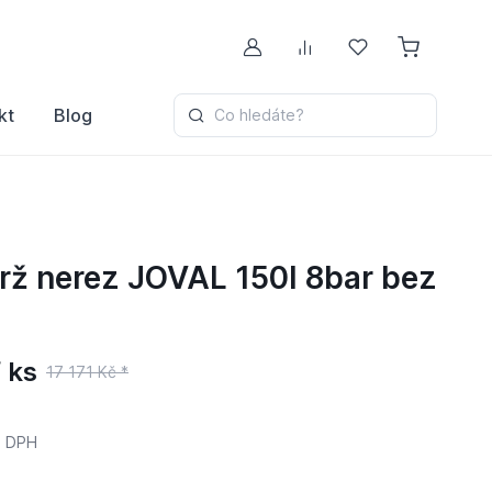
Můj účet
Porovnávání
Oblíbené
kt
Blog
Co hledáte?
rž nerez JOVAL 150l 8bar bez
 ks
17 171 Kč *
 DPH