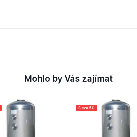
svislá
Mohlo by Vás zajímat
Sleva 5%