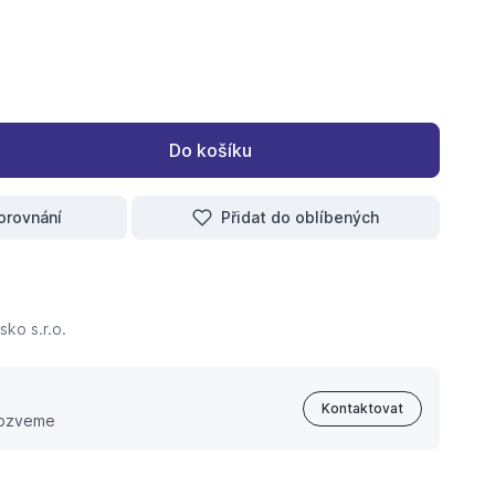
Do košíku
orovnání
Přidat do oblíbených
ko s.r.o.
Kontaktovat
 ozveme