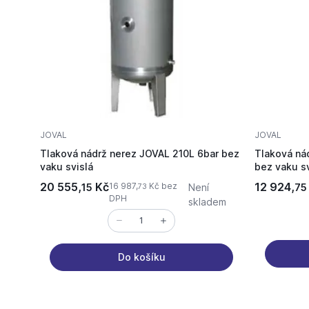
JOVAL
JOVAL
Tlaková nádrž nerez JOVAL 210L 6bar bez
Tlaková ná
vaku svislá
bez vaku sv
20 555,
Kč
12 924,
16 987,
Kč bez
15
Není
75
73
DPH
skladem
Do košíku