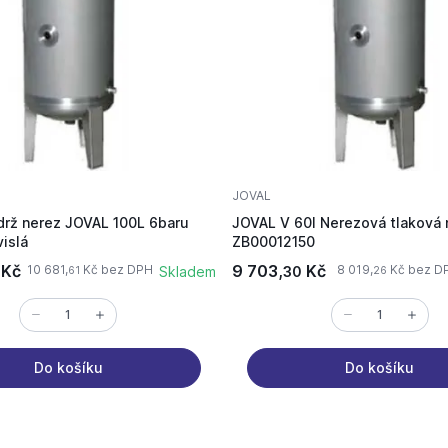
JOVAL
drž nerez JOVAL 100L 6baru
JOVAL V 60l Nerezová tlaková
islá
ZB00012150
Kč
9 703,
Kč
10 681,
Kč bez DPH
8 019,
Kč bez D
Skladem
30
61
26
Do košíku
Do košíku