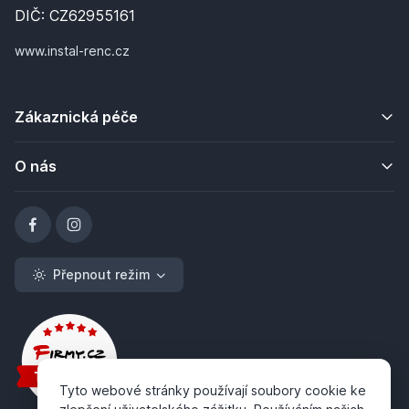
DIČ: CZ62955161
www.instal-renc.cz
Zákaznická péče
O nás
Přepnout režim
Tyto webové stránky používají soubory cookie ke