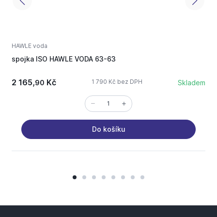
HAWLE voda
H
spojka ISO HAWLE VODA 63-63
H
2 165,
Kč
2
1 790 Kč bez DPH
90
Skladem
Do košíku