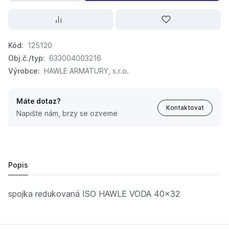
Kód:
125120
Obj.č./typ:
633004003216
Výrobce:
HAWLE ARMATURY, s.r.o.
Máte dotaz?
Kontaktovat
Napište nám, brzy se ozveme
spojka redukovaná ISO HAWLE VODA 40x32
1 072,
Kč
06
Popis
spojka redukovaná ISO HAWLE VODA 40x32