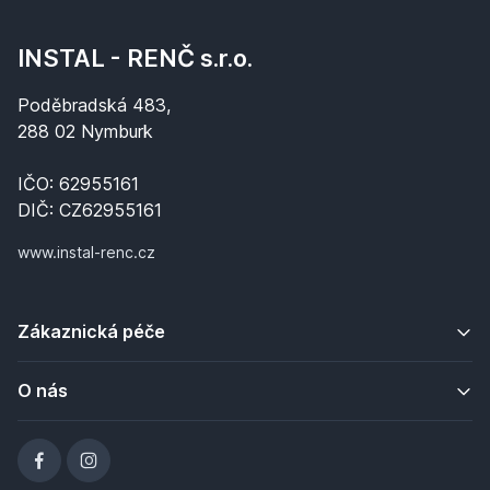
INSTAL - RENČ s.r.o.
Poděbradská 483,
288 02 Nymburk
IČO: 62955161
DIČ: CZ62955161
www.instal-renc.cz
Zákaznická péče
O nás