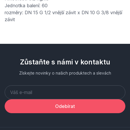
Jednotka balení: 60
rozměry: DN 15 G 1/2 vnější závit x DN 10 G 3/8 vnější
závit
Zůstaňte s námi v kontaktu
Získejte novinky o našich produktech a slevách
Odebírat