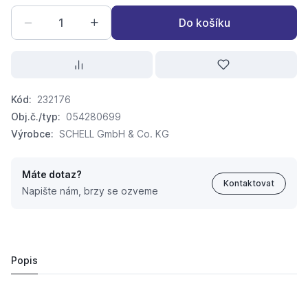
Do košíku
Kód:
232176
Obj.č./typ:
054280699
Výrobce:
SCHELL GmbH & Co. KG
Máte dotaz?
Kontaktovat
Napište nám, brzy se ozveme
SCHELL COMFORT rohový regulační ventil s filtrem
577,
Kč
53
645 Kč
Popis