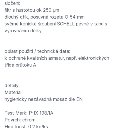
složení:
filtr s hustotou ok 250 µm
dlouhý dřík, posuvná rozeta O 54 mm
svěrné kónické šroubení SCHELL pevné v tahu s
vyrovnáním délky
oblast použití / technická data:
k ochraně kvalitních armatur, např. elektronických
třída průtoku A
detaily:
Material:
hygienicky nezávadná mosaz dle EN
Test Mark: P-IX 198/IA
Povrch: chrom
Hmotnost: 0.2 kg/ks