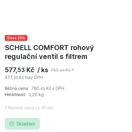
Sleva 26%
SCHELL COMFORT rohový
regulační ventil s filtrem
577,
Kč / ks
53
780,
Kč *
45
477,
Kč bez DPH
30
Běžná cena:
780,
Kč
s DPH
45
Hmotnost:
0,20 kg
* Nejnižší cena za 30 dní
Skladem