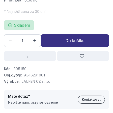
Hmotnost:
0,50 kg
* Nejnižší cena za 30 dní
Skladem
Do košíku
Kód:
305150
Obj.č./typ:
A816291001
Výrobce:
LAUFEN CZ s.r.o.
Máte dotaz?
Kontaktovat
Napište nám, brzy se ozveme