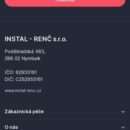
INSTAL - RENČ s.r.o.
Poděbradská 483,
288 02 Nymburk
IČO: 62955161
DIČ: CZ62955161
www.instal-renc.cz
Zákaznická péče
O nás