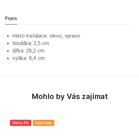
ROCA MERIDIAN 7816291001 držák na ručník 28cm chr
2 013,
Kč
05
1 733 Kč
Popis
místo instalace: vlevo, vpravo
tloušťka: 2,5 cm
šířka: 28,2 cm
výška: 6,4 cm
Mohlo by Vás zajímat
Sleva 4%
Výprodej