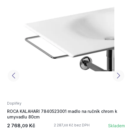
Doplňky
D
ROCA KALAHARI 7840523001 madlo na ručník chrom k
R
umyvadlu 80cm
2 768,
Kč
2 287,
Kč bez DPH
09
Skladem
68