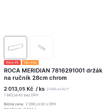
Sleva 4%
Výprodej
ROCA MERIDIAN 7816291001 držák
na ručník 28cm chrom
2 013,
Kč / ks
05
2 096,
Kč *
93
1 663,
Kč bez DPH
68
Běžná cena:
2 096,
Kč
s DPH
93