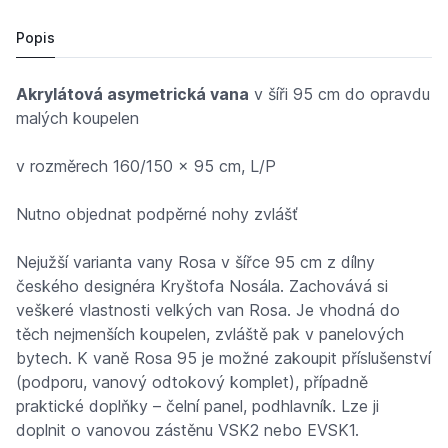
9 681,
Kč
50
9 413,
Kč
22
Popis
Akrylátová asymetrická vana
v šíři 95 cm do opravdu
malých koupelen
v rozměrech 160/150 x 95 cm, L/P
Nutno objednat podpěrné nohy zvlášť
Nejužší varianta vany Rosa v šířce 95 cm z dílny
českého designéra Kryštofa Nosála. Zachovává si
veškeré vlastnosti velkých van Rosa. Je vhodná do
těch nejmenších koupelen, zvláště pak v panelových
bytech. K vaně Rosa 95 je možné zakoupit příslušenství
(podporu, vanový odtokový komplet), případně
praktické doplňky – čelní panel, podhlavník. Lze ji
doplnit o vanovou zástěnu VSK2 nebo EVSK1.