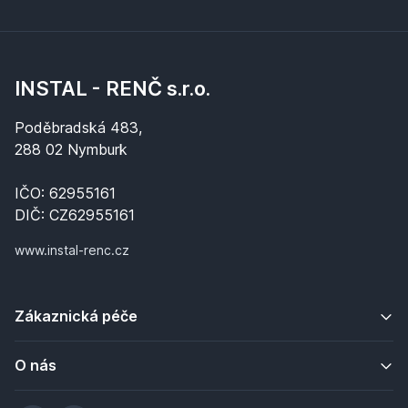
INSTAL - RENČ s.r.o.
Poděbradská 483,
288 02 Nymburk
IČO: 62955161
DIČ: CZ62955161
www.instal-renc.cz
Zákaznická péče
O nás