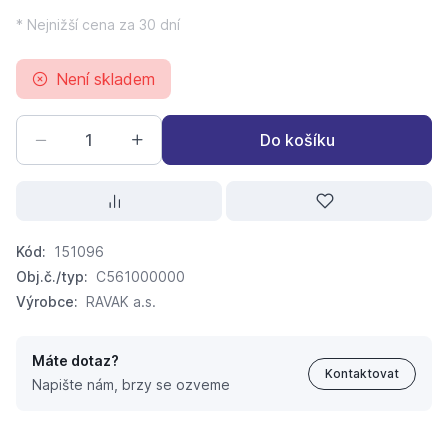
* Nejnižší cena za 30 dní
Není skladem
Do košíku
Kód:
151096
Obj.č./typ:
C561000000
Výrobce:
RAVAK a.s.
Máte dotaz?
Kontaktovat
Napište nám, brzy se ozveme
RAVAK ROSA 95 150 x 95 cm vana pravá C561000000