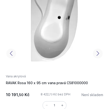
Vana akrylová
V
RAVAK Rosa 160 x 95 cm vana pravá C581000000
R
10 191,
Kč
1
8 422,
Kč bez DPH
50
Není skladem
73