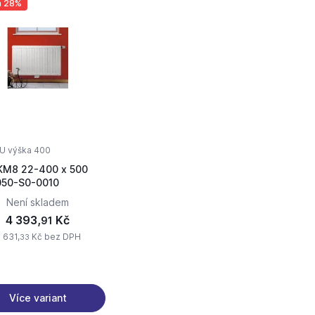
a 28%
U výška 400
VKM8 22-400 x 500
50-S0-0010
Není skladem
4 393,
Kč
91
 631,
Kč bez DPH
33
Více variant