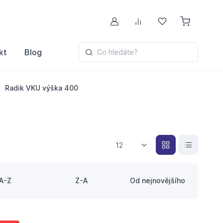
Můj účet
Porovnávání
Oblíbené
kt
Blog
Co hledáte?
Radik VKU výška 400
12
A-Z
Z-A
Od nejnovějšího