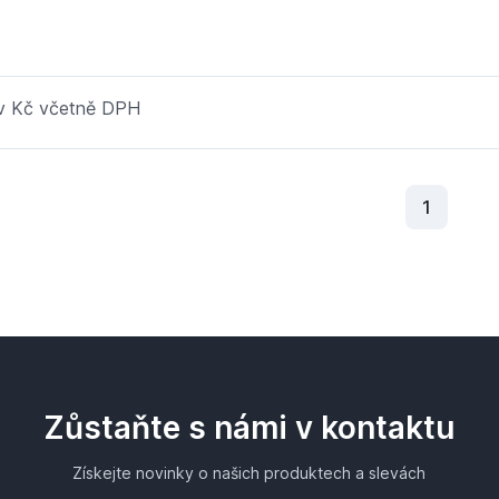
 v Kč včetně DPH
Aktuální
1
Zůstaňte s námi v kontaktu
Získejte novinky o našich produktech a slevách