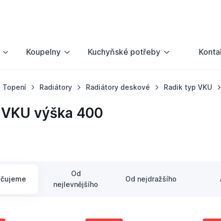
Koupelny
Kuchyňské potřeby
Konta
Topení
Radiátory
Radiátory deskové
Radik typ VKU
 VKU výška 400
Od
učujeme
Od nejdražšího
nejlevnějšího