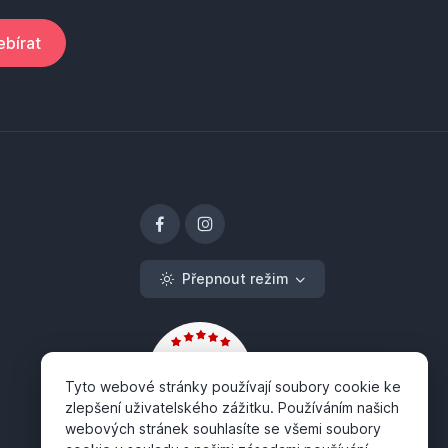
bírat
Přepnout režim
Tyto webové stránky používají soubory cookie ke
zlepšení uživatelského zážitku. Používáním našich
webových stránek souhlasíte se všemi soubory