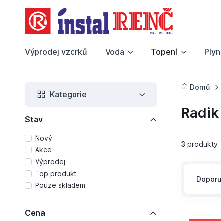
Výprodej vzorků
Voda
Topení
Plyn
Domů
Kategorie
Radik
Stav
Nový
3
produkty
Akce
Výprodej
Top produkt
Dopor
Pouze skladem
Cena