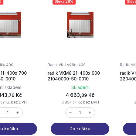
%
Sleva 28%
Slev
ška 400
Radik VKU výška 400
Radik VK
 11-400x 700
radik VKM8 21-400x 900
radik 
S0-0010
21040090-S0-0010
220400
ní skladem
Skladem
443,
Kč
4 663,
Kč
76
39
,
Kč bez DPH
3 854,
Kč bez DPH
3
09
04
o košíku
Do košíku