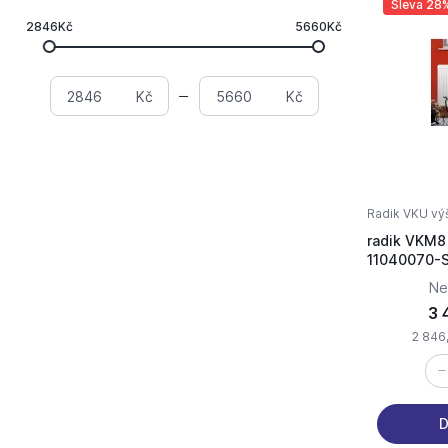
Sleva 28
2846Kč
5660Kč
Kč
Kč
Radik VKU vý
radik VKM8
11040070-
Ne
3 
2 846
D