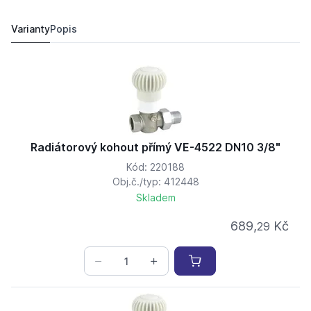
Radiátorový kohout přímý VE-4522 DN25 1"
1 261,
Kč
44
1 489,
Kč
30
Varianty
Popis
Radiátorový kohout přímý VE-4522 DN10 3/8"
Kód: 220188
Obj.č./typ: 412448
Skladem
689,
Kč
29