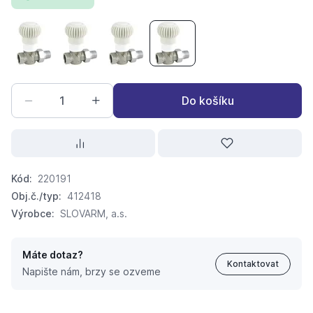
Radiátorový kohout přímý VE-4522 DN10 3/8"
Radiátorový kohout přímý VE-4522 DN15 1/2"
Radiátorový kohout přímý VE-4522 DN
Radiátorový kohout přímý V
Do košíku
Kód:
220191
Obj.č./typ:
412418
Výrobce:
SLOVARM, a.s.
Máte dotaz?
Kontaktovat
Napište nám, brzy se ozveme