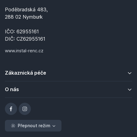
Poděbradská 483,
288 02 Nymburk
IČO: 62955161
DIČ: CZ62955161
www.instal-renc.cz
Zákaznická péče
O nás
Přepnout režim