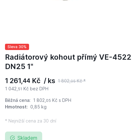
Sleva 30%
Radiátorový kohout přímý VE-4522
DN25 1"
1 261,
Kč / ks
44
1 802,
Kč *
05
1 042,
Kč bez DPH
51
Běžná cena:
1 802,
Kč
s DPH
05
Hmotnost:
0,85 kg
* Nejnižší cena za 30 dní
Skladem