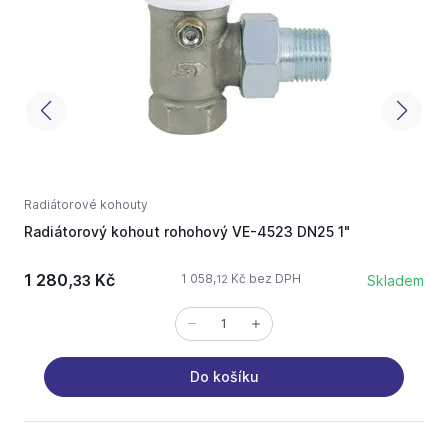
Radiátorové kohouty
R
Radiátorový kohout rohohový VE-4523 DN25 1"
R
1 280,
Kč
1 058,
Kč bez DPH
33
Skladem
12
Do košíku