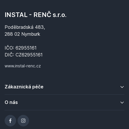
INSTAL - RENČ s.r.o.
Poděbradská 483,
288 02 Nymburk
IČO: 62955161
DIČ: CZ62955161
www.instal-renc.cz
Zákaznická péče
O nás