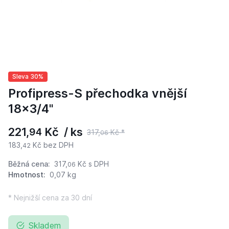
Sleva 30%
Profipress-S přechodka vnější
18x3/4"
221,
Kč / ks
94
317,
Kč *
06
183,
Kč bez DPH
42
Běžná cena:
317,
Kč
s DPH
06
Hmotnost:
0,07 kg
* Nejnižší cena za 30 dní
Skladem