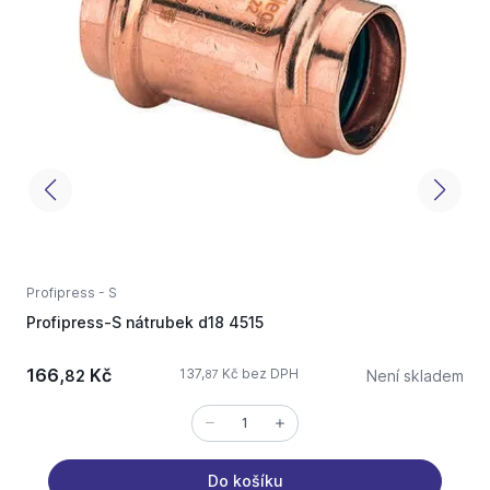
Profipress - S
P
Profipress-S nátrubek d18 4515
P
166,
Kč
137,
Kč bez DPH
82
Není skladem
87
Do košíku