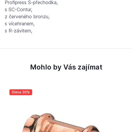
Profipress S-přechodka,
s SC-Contur,
z červeného bronzu,
s vícehranem,
s R-závitem,
Mohlo by Vás zajímat
Sleva 30%