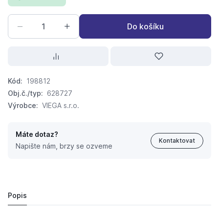
Do košíku
Kód:
198812
Obj.č./typ:
628727
Výrobce:
VIEGA s.r.o.
Máte dotaz?
Kontaktovat
Napište nám, brzy se ozveme
Profipress-S přechodka vnější 18x3/4"
221,
Kč
94
262,
Kč
03
Popis