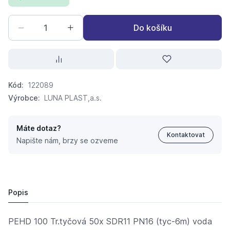
Do košíku
Kód:
122089
Výrobce:
LUNA PLAST,a.s.
Máte dotaz?
Kontaktovat
Napište nám, brzy se ozveme
PEHD 100 Tr.tyčová 50x SDR11 PN16 (tyc-6m) voda PE1
188,
Kč
09
172,
Kč
72
Popis
PEHD 100 Tr.tyčová 50x SDR11 PN16 (tyc-6m) voda