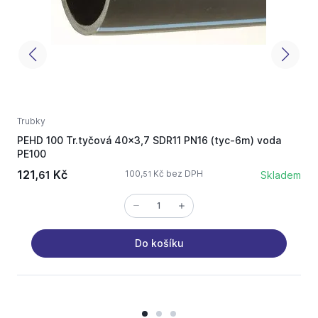
Trubky
T
PEHD 100 Tr.tyčová 40x3,7 SDR11 PN16 (tyc-6m) voda
P
PE100
(
121,
Kč
7
100,
Kč bez DPH
61
Skladem
51
Do košíku