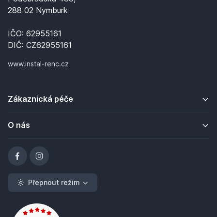
288 02 Nymburk
IČO: 62955161
DIČ: CZ62955161
www.instal-renc.cz
Zákaznická péče
O nás
Přepnout režim