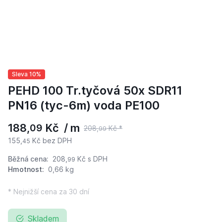
Sleva 10%
PEHD 100 Tr.tyčová 50x SDR11
PN16 (tyc-6m) voda PE100
188,
Kč / m
09
208,
Kč *
99
155,
Kč bez DPH
45
Běžná cena:
208,
Kč
s DPH
99
Hmotnost:
0,66 kg
* Nejnižší cena za 30 dní
Skladem