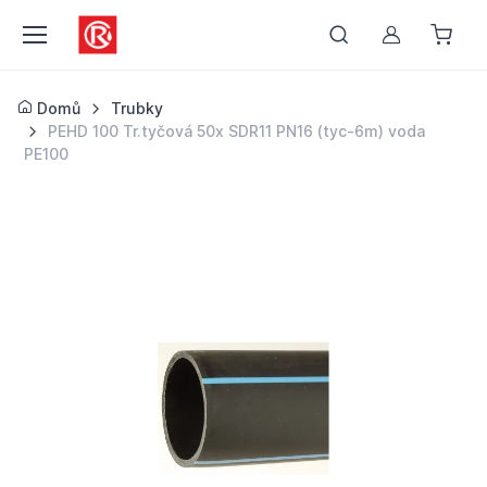
Můj účet
Domů
Trubky
PEHD 100 Tr.tyčová 50x SDR11 PN16 (tyc-6m) voda
PE100