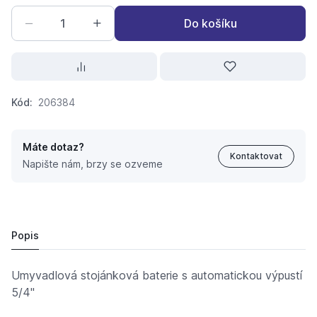
Do košíku
Kód:
206384
Máte dotaz?
Kontaktovat
Napište nám, brzy se ozveme
Paffoni Pinguino Umyvadlová baterie PI 075 CR
2 378,
Kč
32
2 069 Kč
Popis
Umyvadlová stojánková baterie s automatickou výpustí
5/4"