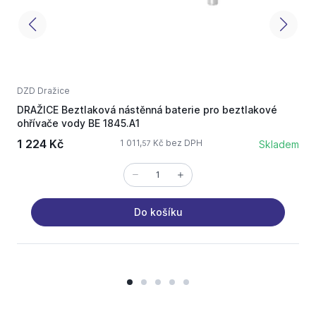
DZD Dražice
B
DRAŽICE Beztlaková nástěnná baterie pro beztlakové
G
ohřívače vody BE 1845.A1
1 224 Kč
1 011,
Kč bez DPH
Skladem
57
Do košíku