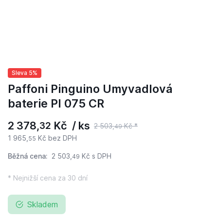
Sleva 5%
Paffoni Pinguino Umyvadlová
baterie PI 075 CR
2 378,
Kč / ks
32
2 503,
Kč *
49
1 965,
Kč bez DPH
55
Běžná cena:
2 503,
Kč
s DPH
49
* Nejnižší cena za 30 dní
Skladem