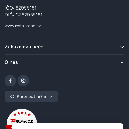
IČO: 62955161
DIČ: CZ62955161
www.instal-renc.cz
Zákaznická péče
O nás
Přepnout režim