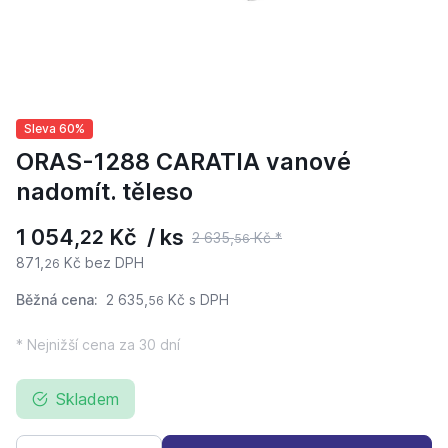
Sleva 60%
ORAS-1288 CARATIA vanové
nadomít. těleso
1 054,
Kč / ks
22
2 635,
Kč *
56
871,
Kč bez DPH
26
Běžná cena:
2 635,
Kč
s DPH
56
* Nejnižší cena za 30 dní
Skladem