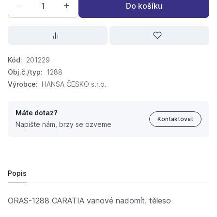
Do košíku
Kód:
201229
Obj.č./typ:
1288
Výrobce:
HANSA ČESKO s.r.o.
Máte dotaz?
Kontaktovat
Napište nám, brzy se ozveme
ORAS-1288 CARATIA vanové nadomít. těleso
1 054,
Kč
22
2 178,
Kč
15
Popis
ORAS-1288 CARATIA vanové nadomít. těleso