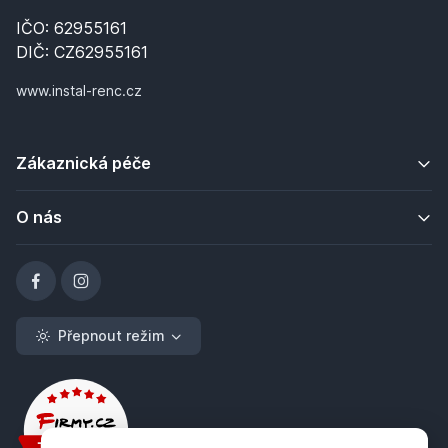
IČO: 62955161
DIČ: CZ62955161
www.instal-renc.cz
Zákaznická péče
O nás
Přepnout režim