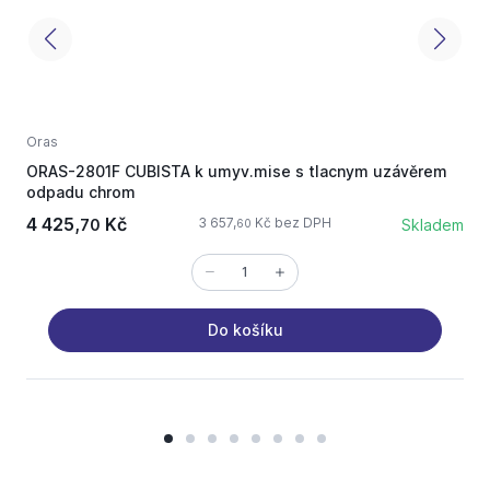
Oras
O
ORAS-2801F CUBISTA k umyv.mise s tlacnym uzávěrem
O
odpadu chrom
4 425,
Kč
3 657,
Kč bez DPH
70
Skladem
60
Do košíku