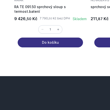
RAVAK
NOVASERVIS
RA TE 091.50 sprchový sloup s
sprchový s
termost.baterií
9 426,
Kč
211,
Kč
7 790,
Kč bez DPH
50
Skladem
87
50
Do košíku