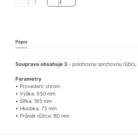
628,
Kč
41
NOVASERVIS Sprchový souprava chrom KIT869
Do košíku
611 Kč
Popis
Souprava obsahuje 3
- polohovou sprchovou růžici,
Parametry
• Provedení: chrom
• Výška: 650 mm
• Šířka: 185 mm
• Hloubka: 75 mm
• Průměr růžice: 80 mm