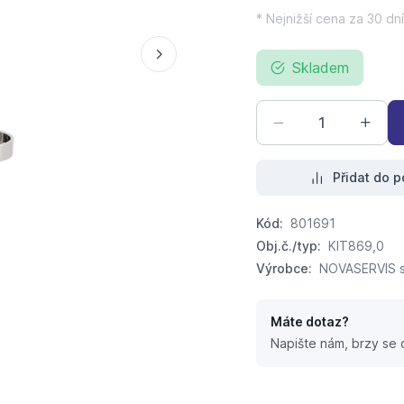
* Nejnižší cena za 30 dní
Skladem
Přidat do p
Kód:
801691
Obj.č./typ:
KIT869,0
Výrobce:
NOVASERVIS sp
Máte dotaz?
Napište nám, brzy se