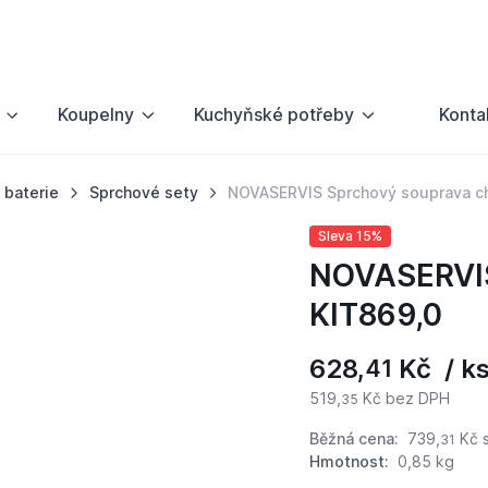
Koupelny
Kuchyňské potřeby
Konta
 baterie
Sprchové sety
NOVASERVIS Sprchový souprava c
Sleva 15%
NOVASERVIS
KIT869,0
628,
Kč / k
41
519,
Kč bez DPH
35
Běžná cena:
739,
Kč
s
31
Hmotnost:
0,85 kg