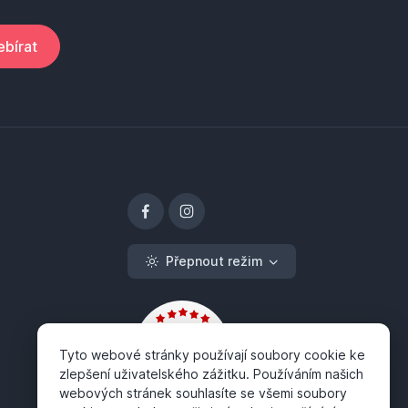
bírat
Přepnout režim
Tyto webové stránky používají soubory cookie ke
zlepšení uživatelského zážitku. Používáním našich
webových stránek souhlasíte se všemi soubory