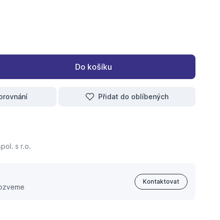
Do košíku
orovnání
Přidat do oblíbených
ol. s r.o.
Kontaktovat
 ozveme