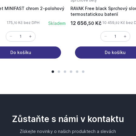
Sprchové sety
et MINIFAST chrom 2-polohový
RAVAK Free black Sprchový slo
termostatickou baterií
12 656,
Kč
175,
Kč bez DPH
10 459,
Kč bez 
Skladem
50
10
92
Do košíku
Do košíku
Zůstaňte s námi v kontaktu
Získejte novinky o našich produktech a slevách