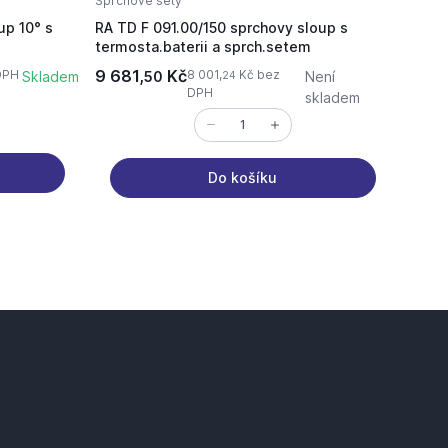
Sprchové sety
Classi
up 10° s
RA TD F 091.00/150 sprchovy sloup s
RA CL
termosta.baterii a sprch.setem
,chro
9 681,
Kč
5 68
DPH
8 001,
Kč bez
Skladem
50
Není
24
DPH
skladem
Do košíku