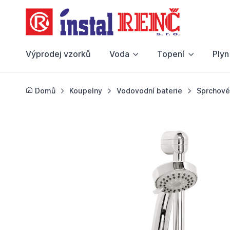
Výprodej vzorků
Voda
Topení
Plyn
Domů
Koupelny
Vodovodní baterie
Sprchové