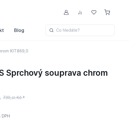
Můj účet
Porovnávání
Oblíbené
kt
Blog
Co hledáte?
hrom KIT869,0
 Sprchový souprava chrom
s
739,
Kč *
31
 DPH