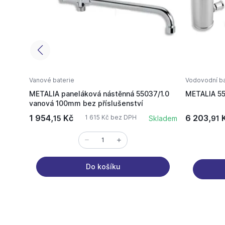
Vanové baterie
Vodovodní ba
METALIA paneláková nástěnná 55037/1.0
METALIA 55
vanová 100mm bez příslušenství
1 954,
Kč
6 203,
1 615 Kč bez DPH
15
Skladem
91
Do košíku