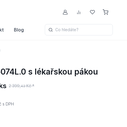
Můj účet
Porovnávání
Oblíbené
kt
Blog
Co hledáte?
u
074L.0 s lékařskou pákou
ks
2 399,
Kč *
43
č
s DPH