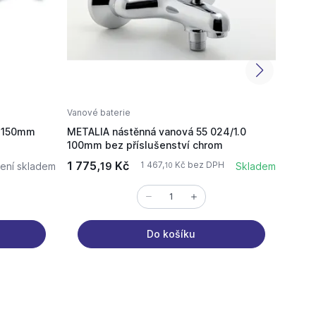
Vanové baterie
Vanové
á 150mm
METALIA nástěnná vanová 55 024/1.0
METAL
100mm bez příslušenství chrom
vanov
1 775,
Kč
2 123
1 467,
Kč bez DPH
ení skladem
19
Skladem
10
Do košíku