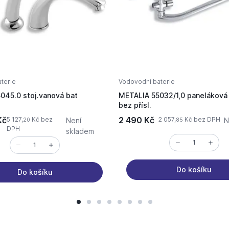
terie
Vodovodní baterie
045.0 stoj.vanová bat
METALIA 55032/1,0 panelákov
bez přísl.
Kč
2 490 Kč
5 127,
Kč bez
2 057,
Kč bez DPH
Není
N
20
85
DPH
skladem
Do košíku
Do košíku