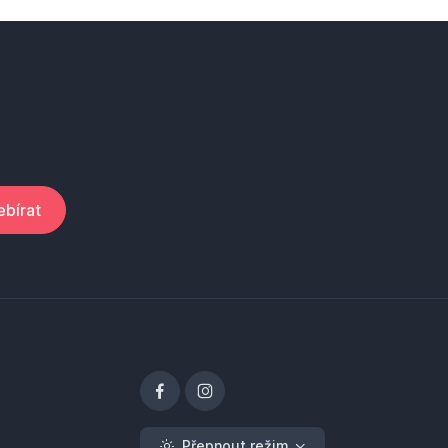
bírat
Přepnout režim