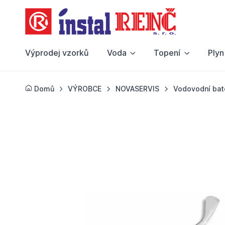
Výprodej vzorků
Voda
Topení
Plyn
Domů
VÝROBCE
NOVASERVIS
Vodovodní bat