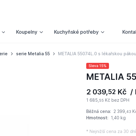
Koupelny
Kuchyňské potřeby
Konta
erie
serie Metalia 55
METALIA 55074L.0 s lékařskou páko
Sleva 15%
METALIA 55
2 039,
Kč / 
52
1 685,
Kč bez DPH
55
Běžná cena:
2 399,
K
43
Hmotnost:
1,40 kg
* Nejnižší cena za 30 dní