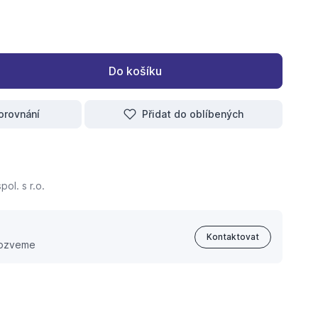
Do košíku
orovnání
Přidat do oblíbených
ol. s r.o.
Kontaktovat
 ozveme