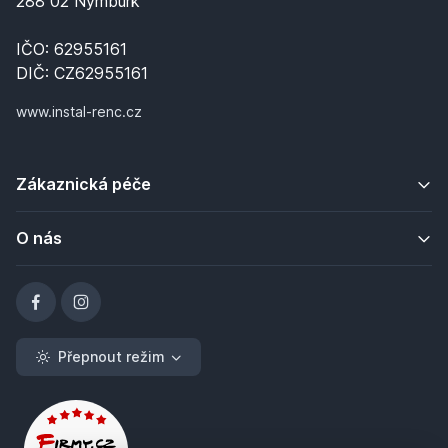
288 02 Nymburk
IČO: 62955161
DIČ: CZ62955161
www.instal-renc.cz
Zákaznická péče
O nás
Přepnout režim