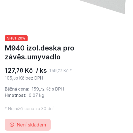
Sleva 20%
M940 izol.deska pro
závěs.umyvadlo
127,
Kč / ks
78
159,
Kč *
72
105,
Kč bez DPH
60
Běžná cena:
159,
Kč
s DPH
72
Hmotnost:
0,07 kg
* Nejnižší cena za 30 dní
Není skladem