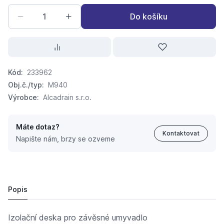
Do košíku
Kód:
233962
Obj.č./typ:
M940
Výrobce:
Alcadrain s.r.o.
Máte dotaz?
Kontaktovat
Napište nám, brzy se ozveme
M940 izol.deska pro závěs.umyvadlo
127,
Kč
78
132 Kč
Popis
Izolační deska pro závěsné umyvadlo