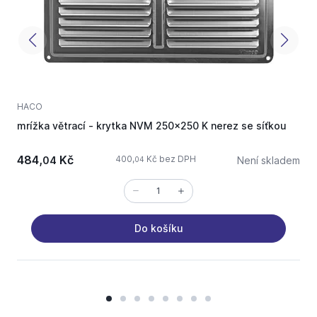
HACO
mrížka větrací - krytka NVM 250x250 K nerez se síťkou
v
484,
Kč
400,
Kč bez DPH
04
Není skladem
04
Do košíku