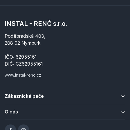
INSTAL - RENČ s.r.o.
Poděbradská 483,
288 02 Nymburk
IČO: 62955161
DIČ: CZ62955161
www.instal-renc.cz
Zákaznická péče
O nás