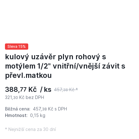
Sleva 15%
kulový uzávěr plyn rohový s
motýlem 1/2" vnitřní/vnější závit s
převl.matkou
388,
Kč / ks
77
457,
Kč *
38
321,
Kč bez DPH
30
Běžná cena:
457,
Kč
s DPH
38
Hmotnost:
0,15 kg
* Nejnižší cena za 30 dní