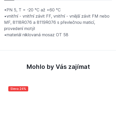
•PN 5, T = -20 °C až +60 °C
•vnitřní - vnitřní závit FF, vnitřní - vnější závit FM nebo
MF, 8118R076 a 8119R076 s převlečnou maticí,
provedení motýl
•materiál niklovaná mosaz OT 58
Mohlo by Vás zajímat
Sleva 24%