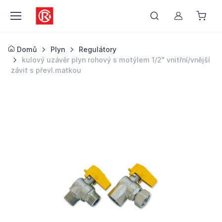
Můj účet
Domů
Plyn
Regulátory
kulový uzávěr plyn rohový s motýlem 1/2" vnitřní/vnější
závit s převl.matkou