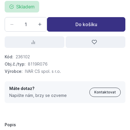
Skladem
Do košíku
Kód:
236102
Obj.č./typ:
8119R076
Výrobce:
IVAR CS spol. s r.o.
Máte dotaz?
Kontaktovat
Napište nám, brzy se ozveme
kulový uzávěr plyn rohový s motýlem 1/2" vnitřní/vnější
388,
Kč
77
378 Kč
Popis