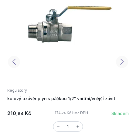
Regulátory
R
kulový uzávěr plyn s páčkou 1/2" vnitřní/vnější závit
r
210,
Kč
174,
Kč bez DPH
84
Skladem
24