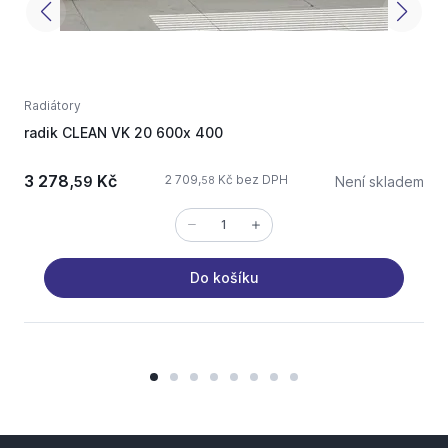
Radiátory
R
radik CLEAN VK 20 600x 400
r
3 278,
Kč
3
2 709,
Kč bez DPH
59
Není skladem
58
Do košíku