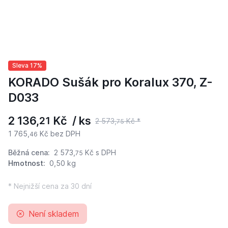
Sleva 17%
KORADO Sušák pro Koralux 370, Z-
D033
2 136,
Kč / ks
21
2 573,
Kč *
75
1 765,
Kč bez DPH
46
Běžná cena:
2 573,
Kč
s DPH
75
Hmotnost:
0,50 kg
* Nejnižší cena za 30 dní
Není skladem