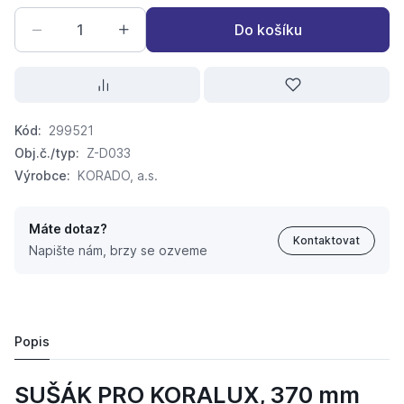
Do košíku
Kód:
299521
Obj.č./typ:
Z-D033
Výrobce:
KORADO, a.s.
Máte dotaz?
Kontaktovat
Napište nám, brzy se ozveme
KORADO Sušák pro Koralux 370, Z-D033
2 136,
Kč
21
2 127,
Kč
07
Popis
SUŠÁK PRO KORALUX, 370 mm