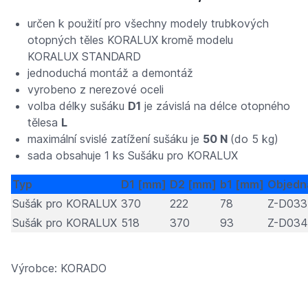
určen k použití pro všechny modely trubkových
otopných těles KORALUX kromě modelu
KORALUX STANDARD
jednoduchá montáž a demontáž
vyrobeno z nerezové oceli
volba délky sušáku
D1
je závislá na délce otopného
tělesa
L
maximální svislé zatížení sušáku je
50 N
(do 5 kg)
sada obsahuje 1 ks Sušáku pro KORALUX
Typ
D1 [mm]
D2 [mm]
b1 [mm]
Objedna
Sušák pro KORALUX
370
222
78
Z-D033
Sušák pro KORALUX
518
370
93
Z-D034
Výrobce: KORADO