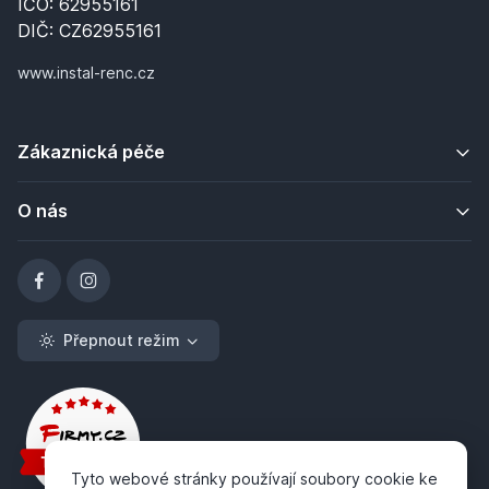
IČO: 62955161
DIČ: CZ62955161
www.instal-renc.cz
Zákaznická péče
O nás
Přepnout režim
Tyto webové stránky používají soubory cookie ke