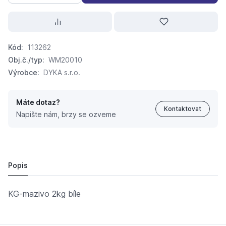
Kód:
113262
Obj.č./typ:
WM20010
Výrobce:
DYKA s.r.o.
Máte dotaz?
Kontaktovat
Napište nám, brzy se ozveme
KG-mazivo 2kg bíle
363,
Kč
47
353,
Kč
40
Popis
KG-mazivo 2kg bíle