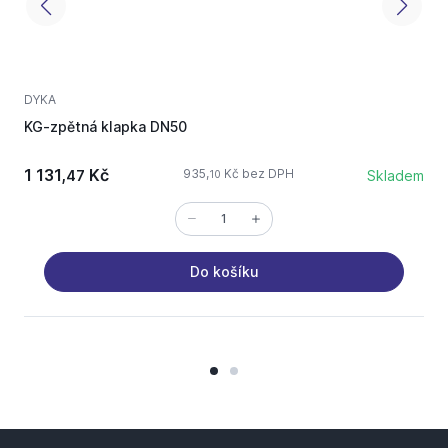
DYKA
D
KG-zpětná klapka DN50
K
1 131,
Kč
935,
Kč bez DPH
47
Skladem
10
Do košíku