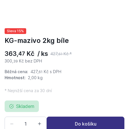
Sleva 15%
KG-mazivo 2kg bíle
363,
Kč / ks
47
427,
Kč *
61
300,
Kč bez DPH
39
Běžná cena:
427,
Kč
s DPH
61
Hmotnost:
2,00 kg
* Nejnižší cena za 30 dní
Skladem
Do košíku