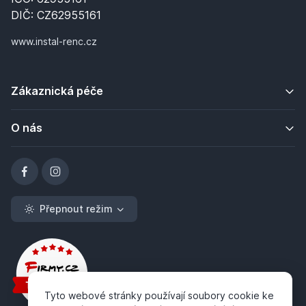
DIČ: CZ62955161
www.instal-renc.cz
Zákaznická péče
O nás
Přepnout režim
Tyto webové stránky používají soubory cookie ke