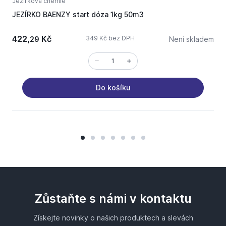
Jezírková chemie
J
JEZÍRKO BAENZY start dóza 1kg 50m3
J
422,
Kč
349 Kč bez DPH
29
Není skladem
Do košíku
Zůstaňte s námi v kontaktu
Získejte novinky o našich produktech a slevách