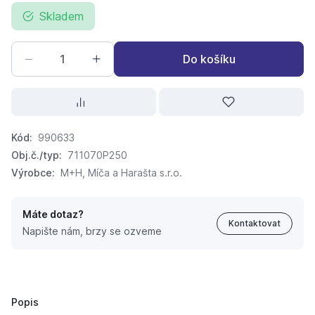
Skladem
Do košíku
Kód:
990633
Obj.č./typ:
711070P250
Výrobce:
M+H, Míča a Harašta s.r.o.
Máte dotaz?
Kontaktovat
Napište nám, brzy se ozveme
JEZÍRKO systém na řasy dóza 0,25kg 10m3
512,
Kč
59
Popis