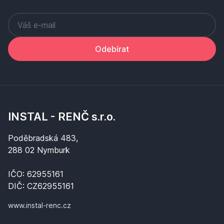
Odebírat
INSTAL - RENČ s.r.o.
Poděbradská 483,
288 02 Nymburk
IČO: 62955161
DIČ: CZ62955161
www.instal-renc.cz