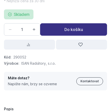
* Nejnižší cena za 30 dní
Skladem
Do košíku
Kód:
290052
Výrobce:
ISAN Radiátory, s.r.o.
Máte dotaz?
Kontaktovat
Napište nám, brzy se ozveme
ISAN konvektor L25 (250x300)x2200
10 970,
Kč
34
12 952 Kč
Popis