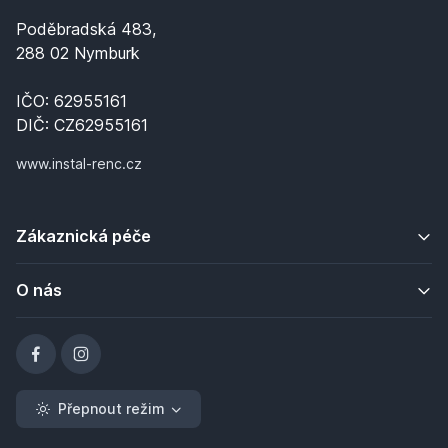
Poděbradská 483,
288 02 Nymburk
IČO: 62955161
DIČ: CZ62955161
www.instal-renc.cz
Zákaznická péče
O nás
Přepnout režim