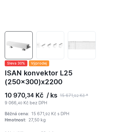
Sleva 30%
Výprodej
ISAN konvektor L25
(250x300)x2200
10 970,
Kč / ks
34
15 671,
Kč *
92
9 066,
Kč bez DPH
40
Běžná cena:
15 671,
Kč
s DPH
92
Hmotnost:
27,50 kg